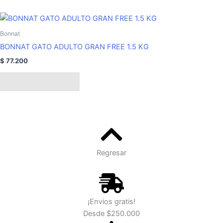
pueden
elegir
Bonnat
en
la
BONNAT GATO ADULTO GRAN FREE 1.5 KG
página
$
77.200
de
Añadir al carrito
producto
Regresar
¡Envios gratis!
Desde $250.000