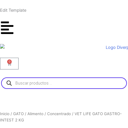
Ir
al
Edit Template
contenido
0
Carrito
Búsqueda
de
productos
Inicio
/
GATO
/
Alimento
/
Concentrado
/ VET LIFE GATO GASTRO-
INTEST 2 KG