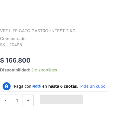
VET LIFE GATO GASTRO-INTEST 2 KG
Concentrado
SKU 10498
$
166.800
VET
Disponibilidad:
3 disponibles
LIFE
GATO
GASTRO-
INTEST
2
Añadir al carrito
-
+
KG
cantidad