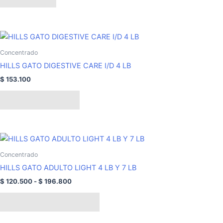
Concentrado
HILLS GATO DIGESTIVE CARE I/D 4 LB
$
153.100
Añadir al carrito
Rango
Este
de
producto
precios:
Concentrado
tiene
desde
HILLS GATO ADULTO LIGHT 4 LB Y 7 LB
$ 120.500
múltiples
hasta
$
120.500
-
$
196.800
variantes.
$ 196.800
Las
Seleccionar opciones
opciones
se