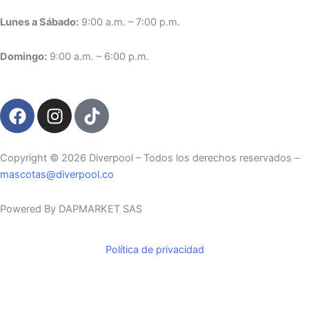
Lunes a Sábado:
9:00 a.m. – 7:00 p.m.
Domingo:
9:00 a.m. – 6:00 p.m.
F
I
T
a
n
i
c
s
k
e
t
t
Copyright ©️ 2026 Diverpool – Todos los derechos reservados –
b
a
o
mascotas@diverpool.co
o
g
k
o
r
Powered By DAPMARKET SAS
k
a
m
Política de privacidad