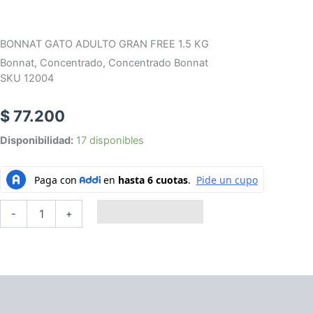
BONNAT GATO ADULTO GRAN FREE 1.5 KG
Bonnat
,
Concentrado
,
Concentrado Bonnat
SKU 12004
$
77.200
BONNAT
Disponibilidad:
17 disponibles
GATO
ADULTO
GRAN
FREE
1.5
Añadir al carrito
-
+
KG
cantidad
Descripción