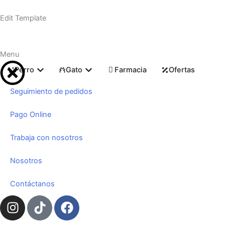
Ir
al
Edit Template
contenido
Menu
Abrir Perro
Abrir Gato
Perro
Gato
Farmacia
Ofertas
Seguimiento de pedidos
Pago Online
Trabaja con nosotros
Nosotros
Contáctanos
I
T
F
n
i
a