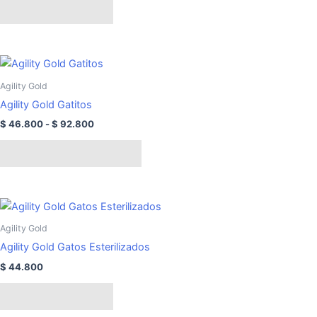
Añadir al carrito
Rango
Este
de
producto
precios:
Agility Gold
tiene
desde
Agility Gold Gatitos
$ 46.800
múltiples
hasta
$
46.800
-
$
92.800
variantes.
$ 92.800
Las
Seleccionar opciones
opciones
se
pueden
elegir
Agility Gold
en
Agility Gold Gatos Esterilizados
la
página
$
44.800
de
Añadir al carrito
producto