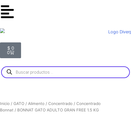
s
k
c
t
t
e
a
o
b
g
k
o
r
o
a
k
m
Carrito
$
0
0
Búsqueda
de
productos
Inicio
/
GATO
/
Alimento
/
Concentrado
/
Concentrado
Bonnat
/ BONNAT GATO ADULTO GRAN FREE 1.5 KG