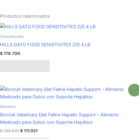
Productos relacionados
Concentrado
HILLS GATO FOOD SENSITIVITES Z/D 4 LB
$
176.700
Añadir al carrito
El
El
30%
precio
precio
original
actual
era:
es:
Alimento
$ 158.600.
$ 111.021.
Bonnat Veterinary Diet Feline Hepatic Support – Alimento
Medicado para Gatos con Soporte Hepático
$
158.600
$
111.021