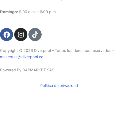
Domingo:
9:00 a.m. – 6:00 p.m.
F
I
T
a
n
i
c
s
k
e
t
t
Copyright ©️ 2026 Diverpool – Todos los derechos reservados –
b
a
o
mascotas@diverpool.co
o
g
k
o
r
Powered By DAPMARKET SAS
k
a
m
Política de privacidad