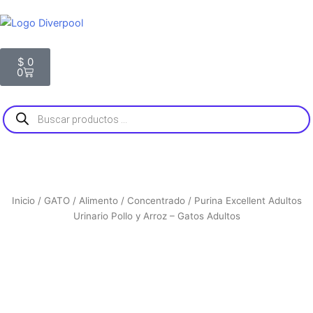
g
k
o
r
o
a
k
m
Carrito
$
0
0
Búsqueda
de
productos
Inicio
/
GATO
/
Alimento
/
Concentrado
/ Purina Excellent Adultos
Urinario Pollo y Arroz – Gatos Adultos