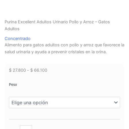
Purina Excellent Adultos Urinario Pollo y Arroz – Gatos
Adultos
Concentrado
Alimento para gatos adultos con pollo y arroz que favorece la
salud urinaria y ayuda a prevenir cristales en la orina.
Rango
$
27.800
-
$
66.100
de
Purina
Excellent
precios:
Peso
Adultos
desde
Urinario
$ 27.800
Pollo
hasta
y
$ 66.100
Arroz
–
Gatos
Adultos