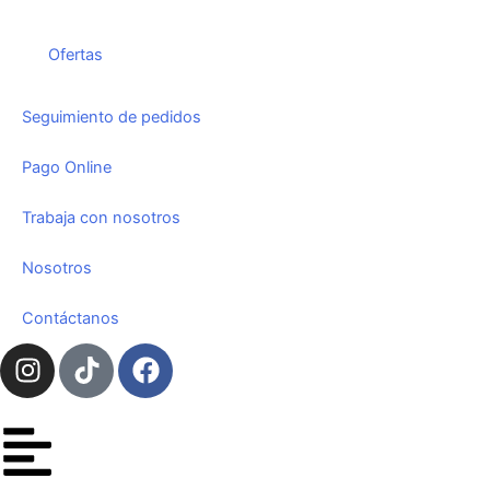
Ofertas
Seguimiento de pedidos
Pago Online
Trabaja con nosotros
Nosotros
Contáctanos
I
T
F
n
i
a
s
k
c
t
t
e
a
o
b