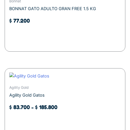
Bonnat
BONNAT GATO ADULTO GRAN FREE 1.5 KG
$
77.200
Añadir al carrito
Este
Rango
producto
de
tiene
Agility Gold
precios:
múltiples
Agility Gold Gatos
desde
variantes.
$ 83.700
Las
$
83.700
-
$
185.800
opciones
hasta
se
$ 185.800
Seleccionar opciones
pueden