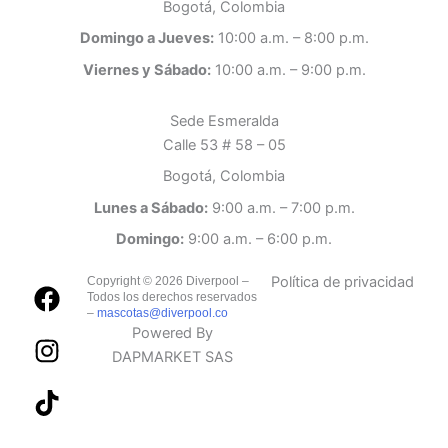
Bogotá, Colombia
Domingo a Jueves:
10:00 a.m. – 8:00 p.m.
Viernes y Sábado:
10:00 a.m. – 9:00 p.m.
Sede Esmeralda
Calle 53 # 58 – 05
Bogotá, Colombia
Lunes a Sábado:
9:00 a.m. – 7:00 p.m.
Domingo:
9:00 a.m. – 6:00 p.m.
F
I
T
Política de privacidad
Copyright ©️ 2026 Diverpool –
Todos los derechos reservados
a
n
i
–
mascotas@diverpool.co
c
s
k
Powered By
e
t
t
DAPMARKET SAS
b
a
o
o
g
k
o
r