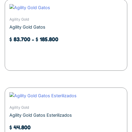
Este
Rango
producto
de
tiene
Agility Gold
precios:
múltiples
Agility Gold Gatos
desde
variantes.
$ 83.700
Las
$
83.700
-
$
185.800
opciones
hasta
se
$ 185.800
Seleccionar opciones
pueden
elegir
en
la
página
de
producto
Agility Gold
Agility Gold Gatos Esterilizados
$
44.800