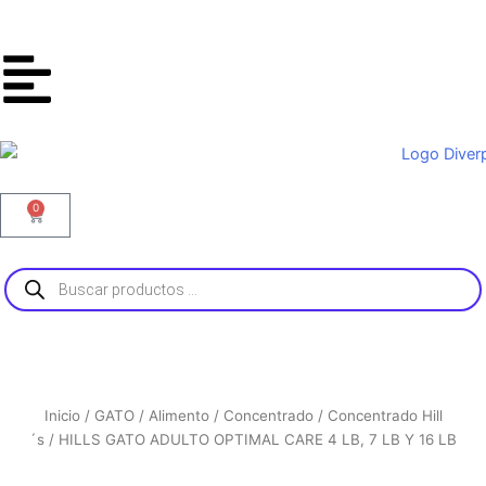
Ir
al
contenido
0
Carrito
Búsqueda
de
productos
Inicio
/
GATO
/
Alimento
/
Concentrado
/
Concentrado Hill
´s
/ HILLS GATO ADULTO OPTIMAL CARE 4 LB, 7 LB Y 16 LB