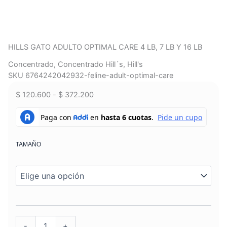
HILLS GATO ADULTO OPTIMAL CARE 4 LB, 7 LB Y 16 LB
Concentrado
,
Concentrado Hill´s
,
Hill's
SKU 6764242042932-feline-adult-optimal-care
Rango
$
120.600
-
$
372.200
de
HILLS
GATO
precios:
ADULTO
desde
OPTIMAL
$ 120.600
TAMAÑO
CARE
hasta
4
$ 372.200
LB,
7
LB
Y
16
LB
-
+