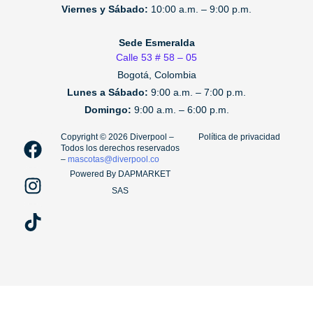
Viernes y Sábado:
10:00 a.m. – 9:00 p.m.
Sede Esmeralda
Calle 53 # 58 – 05
Bogotá, Colombia
Lunes a Sábado:
9:00 a.m. – 7:00 p.m.
Domingo:
9:00 a.m. – 6:00 p.m.
F
I
T
Copyright ©️ 2026 Diverpool –
Política de privacidad
Todos los derechos reservados
a
n
i
–
mascotas@diverpool.co
c
s
k
Powered By DAPMARKET
e
t
t
SAS
b
a
o
o
g
k
o
r
k
a
m