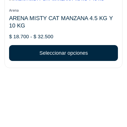
de
producto
precios:
tiene
Arena
desde
múltiples
ARENA MISTY CAT MANZANA 4.5 KG Y
$ 18.700
variantes.
10 KG
hasta
Las
$ 32.500
opciones
$
18.700
-
$
32.500
se
pueden
Seleccionar opciones
elegir
en
la
página
de
producto