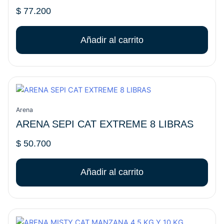
$
77.200
Añadir al carrito
Arena
ARENA SEPI CAT EXTREME 8 LIBRAS
$
50.700
Añadir al carrito
Rango
Este