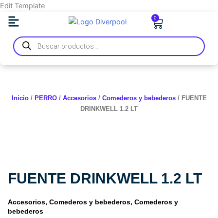
Ir
Edit Template
al
0
Carrito
contenido
Búsqueda
de
productos
Inicio
/
PERRO
/
Accesorios
/
Comederos y bebederos
/ FUENTE
DRINKWELL 1.2 LT
FUENTE DRINKWELL 1.2 LT
Accesorios
,
Comederos y bebederos
,
Comederos y
bebederos