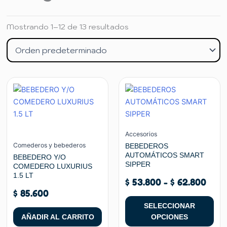
Mostrando 1–12 de 13 resultados
Ran
Este
de
producto
preci
tiene
desd
múltiples
$ 53
variantes.
Accesorios
hast
Las
Comederos y bebederos
BEBEDEROS
$ 62
AUTOMÁTICOS SMART
opciones
BEBEDERO Y/O
SIPPER
COMEDERO LUXURIUS
se
1.5 LT
pueden
$
53.800
-
$
62.800
$
85.600
elegir
en
SELECCIONAR
la
AÑADIR AL CARRITO
OPCIONES