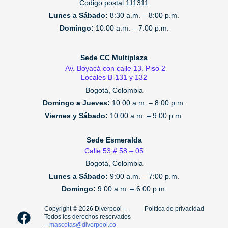
Codigo postal 111311
Lunes a Sábado:
8:30 a.m. – 8:00 p.m.
Domingo:
10:00 a.m. – 7:00 p.m.
Sede CC Multiplaza
Av. Boyacá con calle 13. Piso 2
Locales B-131 y 132
Bogotá, Colombia
Domingo a Jueves:
10:00 a.m. – 8:00 p.m.
Viernes y Sábado:
10:00 a.m. – 9:00 p.m.
Sede Esmeralda
Calle 53 # 58 – 05
Bogotá, Colombia
Lunes a Sábado:
9:00 a.m. – 7:00 p.m.
Domingo:
9:00 a.m. – 6:00 p.m.
F
I
T
Copyright ©️ 2026 Diverpool –
Política de privacidad
Todos los derechos reservados
a
n
i
–
mascotas@diverpool.co