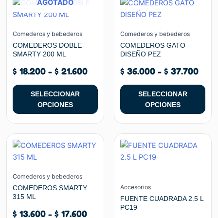
AGOTADO
de
de
producto
producto
precios:
preci
tiene
tiene
desde
desd
múltiples
múltiples
Comederos y bebederos
Comederos y bebederos
$ 18.200
$ 36
variantes.
variantes.
COMEDEROS DOBLE
COMEDEROS GATO
hasta
hast
SMARTY 200 ML
DISEÑO PEZ
Las
Las
$ 21.600
$ 37
opciones
opciones
$
18.200
-
$
21.600
$
36.000
-
$
37.700
se
se
pueden
pueden
SELECCIONAR
SELECCIONAR
elegir
elegir
OPCIONES
OPCIONES
en
en
la
la
página
página
Rango
Este
de
de
de
producto
producto
producto
precios:
tiene
desde
múltiples
Comederos y bebederos
$ 13.600
variantes.
Accesorios
COMEDEROS SMARTY
hasta
315 ML
Las
FUENTE CUADRADA 2.5 L
$ 17.600
PC19
opciones
$
13.600
-
$
17.600