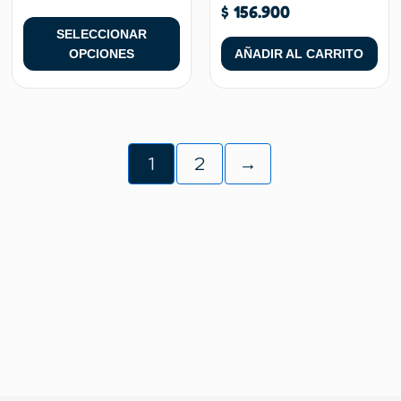
se
$
156.900
pueden
SELECCIONAR
elegir
OPCIONES
AÑADIR AL CARRITO
en
la
página
de
producto
1
2
→
REGRESAR