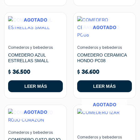
página
de
producto
AGOTADO
AGOTADO
Comederos y bebederos
Comederos y bebederos
COMEDERO AZUL
COMEDERO CERAMICA
ESTRELLAS SMALL
HONDO PC08
$
36.500
$
36.600
LEER MÁS
LEER MÁS
AGOTADO
AGOTADO
Comederos y bebederos
Comederos y bebederos
COMEDERO GATO ROJO