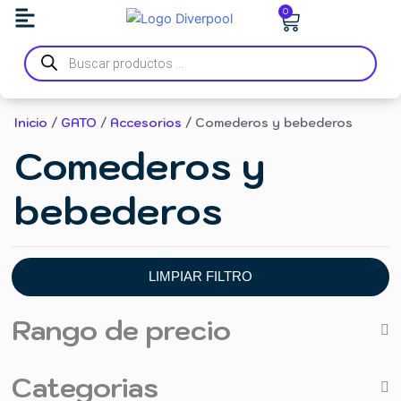
Ir
Carrito
0
al
Búsqueda
contenido
de
productos
Inicio
/
GATO
/
Accesorios
/ Comederos y bebederos
Comederos y
bebederos
LIMPIAR FILTRO
Rango de precio
Categorias