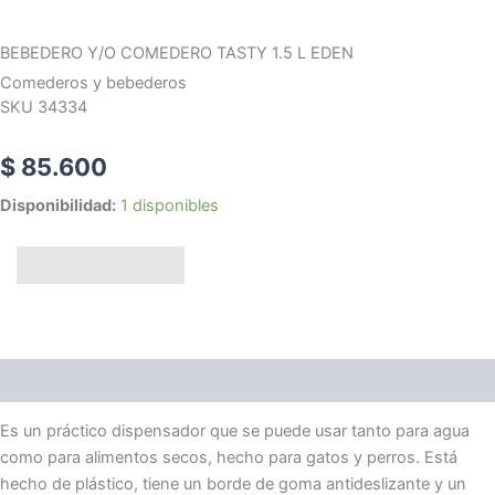
BEBEDERO Y/O COMEDERO TASTY 1.5 L EDEN
Comederos y bebederos
SKU 34334
$
85.600
BEBEDERO
Disponibilidad:
1 disponibles
Y/O
COMEDERO
Añadir al carrito
TASTY
1.5
L
EDEN
cantidad
Descripción
Es un práctico dispensador que se puede usar tanto para agua
como para alimentos secos, hecho para gatos y perros. Está
hecho de plástico, tiene un borde de goma antideslizante y un