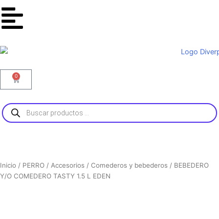
t
t
e
a
o
b
g
k
o
r
o
a
k
m
0
Carrito
Búsqueda
de
productos
Inicio
/
PERRO
/
Accesorios
/
Comederos y bebederos
/ BEBEDERO
Y/O COMEDERO TASTY 1.5 L EDEN