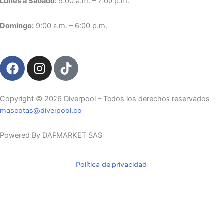
Lunes a Sábado:
9:00 a.m. – 7:00 p.m.
Domingo:
9:00 a.m. – 6:00 p.m.
F
I
T
a
n
i
c
s
k
e
t
t
Copyright ©️ 2026 Diverpool – Todos los derechos reservados –
b
a
o
mascotas@diverpool.co
o
g
k
o
r
Powered By DAPMARKET SAS
k
a
m
Política de privacidad