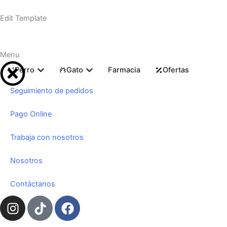
Ir
al
Edit Template
contenido
Menu
Abrir Perro
Abrir Gato
Perro
Gato
Farmacia
Ofertas
Seguimiento de pedidos
Pago Online
Trabaja con nosotros
Nosotros
Contáctanos
I
T
F
n
i
a
s
k
c