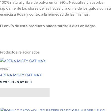
100% natural y libre de polvo en un 99%. Neutraliza y absorbe
rápidamente los olores de las heces y la orina de los gatos con su
esencia a Rosa y controla la humedad de las mismas.
El envío de este producto puede tardar 3 días en llegar.
Productos relacionados
Rango
Este
de
producto
precios:
Arena
tiene
desde
ARENA MISTY CAT MAX
$ 29.100
múltiples
hasta
$
29.100
-
$
62.600
variantes.
$ 62.600
Las
Seleccionar opciones
opciones
se
pueden