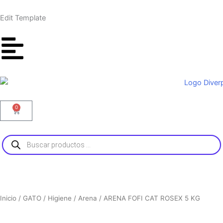
Ir
al
Edit Template
contenido
0
Carrito
Búsqueda
de
productos
Inicio
/
GATO
/
Higiene
/
Arena
/ ARENA FOFI CAT ROSEX 5 KG