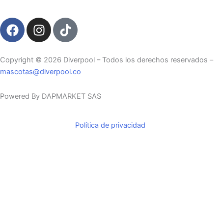
F
I
T
a
n
i
c
s
k
e
t
t
Copyright ©️ 2026 Diverpool – Todos los derechos reservados –
b
a
o
mascotas@diverpool.co
o
g
k
o
r
Powered By DAPMARKET SAS
k
a
m
Política de privacidad