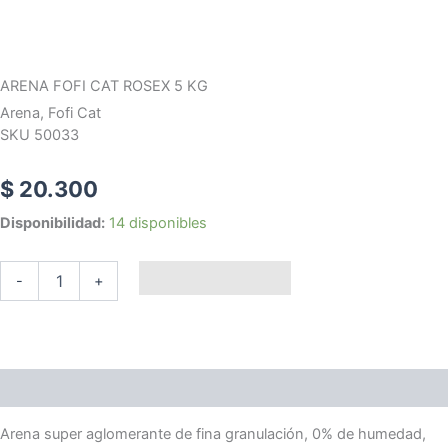
ARENA FOFI CAT ROSEX 5 KG
Arena
,
Fofi Cat
SKU 50033
$
20.300
ARENA
Disponibilidad:
14 disponibles
FOFI
CAT
Añadir al carrito
ROSEX
-
+
5
KG
cantidad
Descripción
Arena super aglomerante de fina granulación, 0% de humedad,