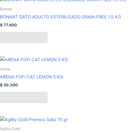
elegir
Bonnat
en
BONNAT GATO ADULTO ESTERILIZADO GRAIN FREE 1.5 KG
la
página
$
77.400
de
Añadir al carrito
producto
Arena
ARENA FOFI CAT LEMON 5 KG
$
20.300
Añadir al carrito
Agility Gold