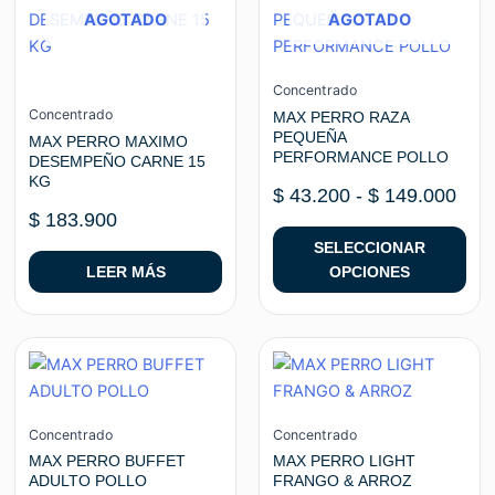
producto
producto
de
producto
AGOTADO
AGOTADO
prec
tiene
des
múltiples
$ 43
variantes.
Concentrado
hast
Las
Concentrado
MAX PERRO RAZA
$ 14
PEQUEÑA
opciones
MAX PERRO MAXIMO
PERFORMANCE POLLO
DESEMPEÑO CARNE 15
se
KG
pueden
$
43.200
-
$
149.000
elegir
$
183.900
en
SELECCIONAR
la
LEER MÁS
OPCIONES
página
de
Rango
Ran
Este
Este
producto
de
de
producto
producto
precios:
prec
tiene
tiene
desde
des
múltiples
múltiples
Concentrado
Concentrado
$ 32.500
$ 42
variantes.
variantes.
MAX PERRO BUFFET
MAX PERRO LIGHT
hasta
hast
ADULTO POLLO
FRANGO & ARROZ
Las
Las