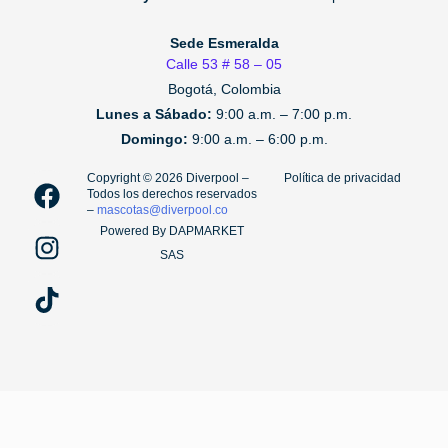
Sede Esmeralda
Calle 53 # 58 – 05
Bogotá, Colombia
Lunes a Sábado:
9:00 a.m. – 7:00 p.m.
Domingo:
9:00 a.m. – 6:00 p.m.
F
I
T
Copyright ©️ 2026 Diverpool –
Política de privacidad
Todos los derechos reservados
a
n
i
–
mascotas@diverpool.co
c
s
k
Powered By DAPMARKET
e
t
t
SAS
b
a
o
o
g
k
o
r
k
a
m