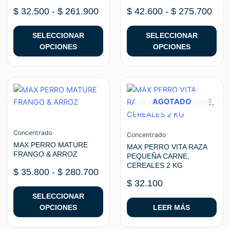
$ 261.900
$ 27
opciones
opciones
$
32.500
-
$
261.900
$
42.600
-
$
275.700
se
se
pueden
pueden
SELECCIONAR
SELECCIONAR
elegir
elegir
OPCIONES
OPCIONES
en
en
la
la
página
página
Rango
Este
de
de
de
producto
AGOTADO
producto
producto
precios:
tiene
desde
múltiples
$ 35.800
variantes.
Concentrado
Concentrado
hasta
Las
MAX PERRO MATURE
MAX PERRO VITA RAZA
$ 280.700
FRANGO & ARROZ
PEQUEÑA CARNE,
opciones
CEREALES 2 KG
se
$
35.800
-
$
280.700
pueden
$
32.100
elegir
SELECCIONAR
en
OPCIONES
LEER MÁS
la