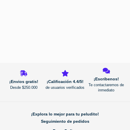
página
de
producto
REGRESAR
¡Escribenos!
¡Envios gratis!
¡Calificación 4.4/5!
Te contactaremos de
Desde $250.000
de usuarios verificados
inmediato
¡Explora lo mejor para tu peludito!
Seguimiento de pedidos