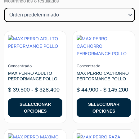
Mostrando los 8 resultados
Rango
Ran
Este
Este
de
de
producto
producto
precios:
prec
tiene
tiene
desde
des
múltiples
múltiples
$ 39.500
$ 44
variantes.
variantes.
Concentrado
Concentrado
hasta
hast
Las
Las
MAX PERRO ADULTO
MAX PERRO CACHORRO
$ 328.400
$ 14
PERFORMANCE POLLO
PERFORMANCE POLLO
opciones
opciones
se
se
$
39.500
-
$
328.400
$
44.900
-
$
145.200
pueden
pueden
elegir
elegir
SELECCIONAR
SELECCIONAR
en
en
OPCIONES
OPCIONES
la
la
página
página
de
de
Ran
Este