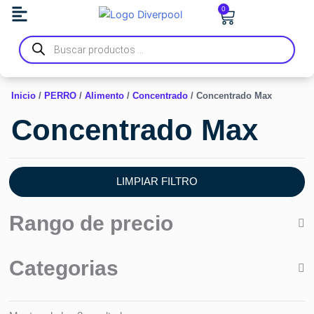
Ir
0
Carrito
al
Búsqueda
contenido
de
productos
Inicio
/
PERRO
/
Alimento
/
Concentrado
/ Concentrado Max
Concentrado Max
LIMPIAR FILTRO
Rango de precio
Categorias