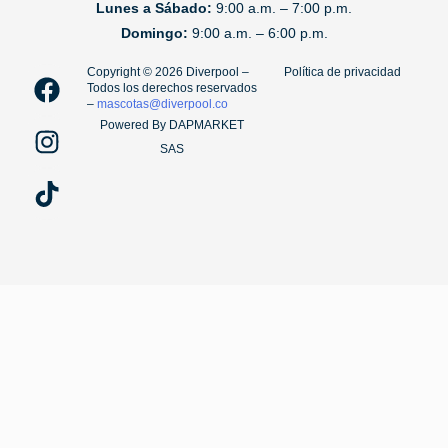
Lunes a Sábado:
9:00 a.m. – 7:00 p.m.
Domingo:
9:00 a.m. – 6:00 p.m.
F
I
T
Copyright ©️ 2026 Diverpool –
Política de privacidad
Todos los derechos reservados
a
n
i
–
mascotas@diverpool.co
c
s
k
Powered By DAPMARKET
e
t
t
SAS
b
a
o
o
g
k
o
r
k
a
m