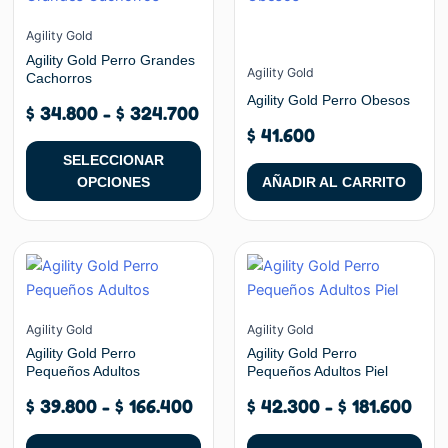
producto
producto
precios:
tiene
desde
múltiples
Agility Gold
$ 34.800
variantes.
Agility Gold Perro Grandes
hasta
Agility Gold
Cachorros
Las
$ 324.700
Agility Gold Perro Obesos
opciones
$
34.800
-
$
324.700
se
$
41.600
pueden
SELECCIONAR
elegir
OPCIONES
AÑADIR AL CARRITO
en
la
página
Rango
Ran
Este
Este
de
de
de
producto
producto
producto
precios:
prec
tiene
tiene
desde
des
múltiples
múltiples
Agility Gold
Agility Gold
$ 39.800
$ 42
variantes.
variantes.
Agility Gold Perro
Agility Gold Perro
hasta
has
Pequeños Adultos
Pequeños Adultos Piel
Las
Las
$ 166.400
$ 18
opciones
opciones
$
39.800
-
$
166.400
$
42.300
-
$
181.600
se
se
pueden
pueden