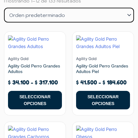
Mostrando 1–12 de 133 resultados
Rango
Ran
Este
Este
de
de
producto
producto
precios:
prec
tiene
tiene
desde
des
múltiples
múltiples
Agility Gold
Agility Gold
$ 34.100
$ 41
variantes.
variantes.
Agility Gold Perro Grandes
Agility Gold Perro Grandes
hasta
has
Adultos
Adultos Piel
Las
Las
$ 317.100
$ 18
opciones
opciones
$
34.100
-
$
317.100
$
41.500
-
$
184.600
se
se
pueden
pueden
SELECCIONAR
SELECCIONAR
elegir
elegir
OPCIONES
OPCIONES
en
en
la
la
página
página
Rango
Este
de
de
de
producto