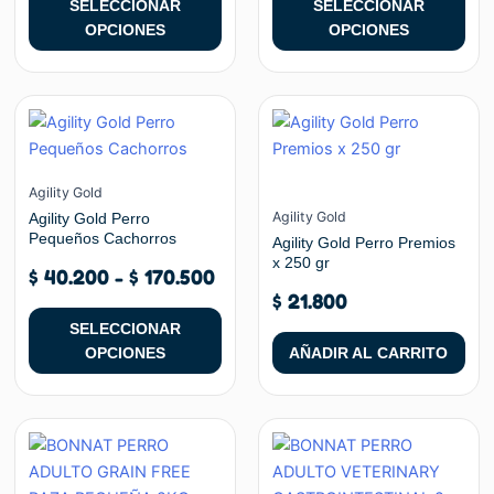
SELECCIONAR
SELECCIONAR
elegir
elegir
OPCIONES
OPCIONES
en
en
la
la
página
página
Rango
Este
de
de
de
producto
producto
producto
precios:
tiene
desde
múltiples
Agility Gold
$ 40.200
variantes.
Agility Gold
Agility Gold Perro
hasta
Pequeños Cachorros
Las
Agility Gold Perro Premios
$ 170.500
x 250 gr
opciones
$
40.200
-
$
170.500
se
$
21.800
pueden
SELECCIONAR
elegir
OPCIONES
AÑADIR AL CARRITO
en
la
página
de
producto