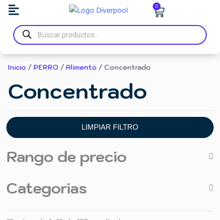
Ir
Carrito
0
al
Búsqueda
contenido
de
productos
Inicio
/
PERRO
/
Alimento
/ Concentrado
Concentrado
LIMPIAR FILTRO
Rango de precio
Categorias