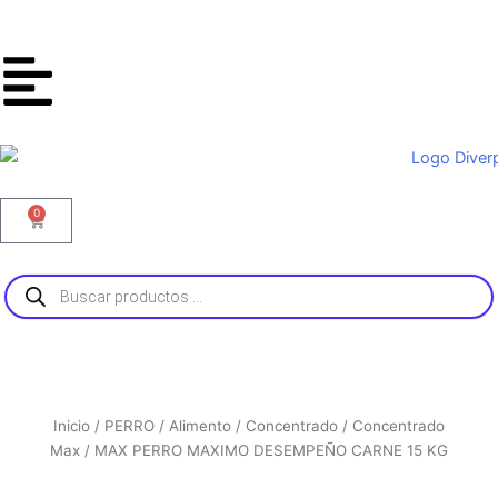
Ir
al
contenido
0
Carrito
Búsqueda
de
productos
Inicio
/
PERRO
/
Alimento
/
Concentrado
/
Concentrado
Max
/ MAX PERRO MAXIMO DESEMPEÑO CARNE 15 KG