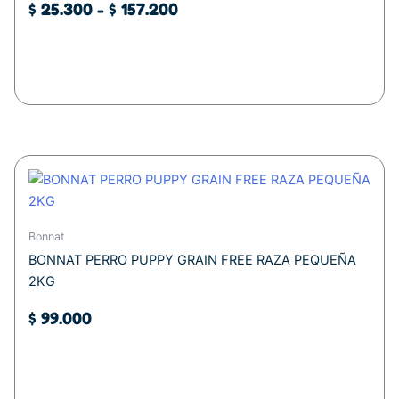
$ 25.300
Las
$
25.300
-
$
157.200
opciones
hasta
se
$ 157.200
Seleccionar opciones
pueden
elegir
en
la
página
de
producto
Bonnat
BONNAT PERRO PUPPY GRAIN FREE RAZA PEQUEÑA
2KG
$
99.000
Añadir al carrito