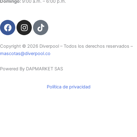
Domingo:
9:00 a.m. – 6:00 p.m.
F
I
T
a
n
i
c
s
k
e
t
t
Copyright ©️ 2026 Diverpool – Todos los derechos reservados –
b
a
o
mascotas@diverpool.co
o
g
k
o
r
Powered By DAPMARKET SAS
k
a
m
Política de privacidad