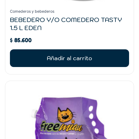
Comederos y bebederos
BEBEDERO Y/O COMEDERO TASTY
1.5 L EDEN
$
85.600
Añadir al carrito
Rango
Este
de
producto
precios:
tiene
desde
múltiples
$ 31.100
variantes.
hasta
Las
$ 62.400
opciones
se