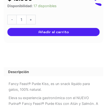
Snack
Disponibilidad:
17 disponibles
líquido
para
gatos
-
+
Fancy
Feast®
Añadir al carrito
Purée
Kiss
con
atún
y
salmón
(4
SACHETS)
Descripción
PURINA
cantidad
Fancy Feast® Purée Kiss, es un snack líquido para
gatos, 100% natural.
Eleva su experiencia gastronómica con el NUEVO
Purina® Fancy Feast® Purée Kiss con Atún y Salmón. A