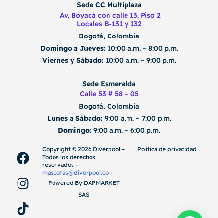
Sede CC Multiplaza
Av. Boyacá con calle 13. Piso 2
Locales B-131 y 132
Bogotá, Colombia
Domingo a Jueves:
10:00 a.m. – 8:00 p.m.
Viernes y Sábado:
10:00 a.m. – 9:00 p.m.
Sede Esmeralda
Calle 53 # 58 – 05
Bogotá, Colombia
Lunes a Sábado:
9:00 a.m. – 7:00 p.m.
Domingo:
9:00 a.m. – 6:00 p.m.
F
I
T
Copyright ©️ 2026 Diverpool –
Política de privacidad
Todos los derechos
a
n
i
reservados –
c
s
k
mascotas@diverpool.co
Powered By DAPMARKET
e
t
t
SAS
b
a
o
o
g
k