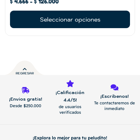
$
4.666
-
$
126.000
Seleccionar opciones
REGRESAR
¡Calificación
¡Escribenos!
¡Envios gratis!
4.4/5!
Te contactaremos de
Desde $250.000
de usuarios
inmediato
verificados
¡Explora lo mejor para tu peludito!