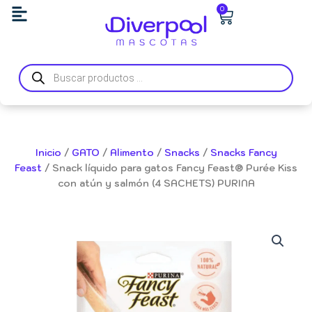
Ir
Carrito
0
al
contenido
Búsqueda
de
productos
Inicio
/
GATO
/
Alimento
/
Snacks
/
Snacks Fancy
Feast
/ Snack líquido para gatos Fancy Feast® Purée Kiss
con atún y salmón (4 SACHETS) PURINA