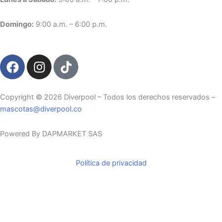
Domingo:
9:00 a.m. – 6:00 p.m.
F
I
T
a
n
i
c
s
k
e
t
t
Copyright ©️ 2026 Diverpool – Todos los derechos reservados –
b
a
o
mascotas@diverpool.co
o
g
k
o
r
Powered By DAPMARKET SAS
k
a
m
Política de privacidad