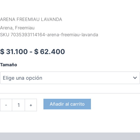
ARENA FREEMIAU LAVANDA
Arena
,
Freemiau
SKU 7035393114164-arena-freemiau-lavanda
Rango
$
31.100
-
$
62.400
de
ARENA
Tamaño
FREEMIAU
precios:
LAVANDA
cantidad
desde
$ 31.100
Añadir al carrito
-
+
hasta
$ 62.400
Descripción