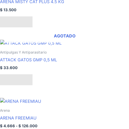
ARENA MISTY CAT PLUS 4.5 KG
$
13.500
Leer más
AGOTADO
Antipulgas Y Antiparasitario
ATTACK GATOS GMP 0,5 ML
$
33.600
Leer más
Rango
Este
de
producto
precios:
Arena
tiene
desde
ARENA FREEMIAU
$ 4.666
múltiples
hasta
$
4.666
-
$
126.000
variantes.