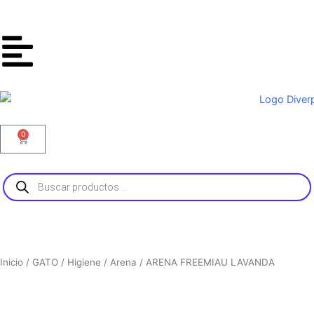
Ir
al
contenido
0
Carrito
Búsqueda
de
productos
Inicio
/
GATO
/
Higiene
/
Arena
/ ARENA FREEMIAU LAVANDA