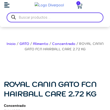
Ir
Carrito
0
al
Búsqueda
contenido
de
productos
Inicio
/
GATO
/
Alimento
/
Concentrado
/ ROYAL CANIN
GATO FCN HAIRBALL CARE 2.72 KG
ROYAL CANIN GATO FCN
HAIRBALL CARE 2.72 KG
Concentrado