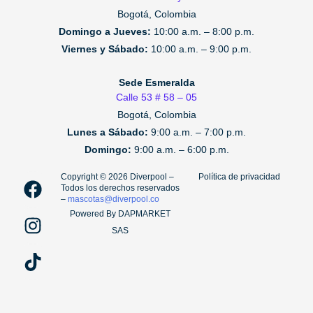
Bogotá, Colombia
Domingo a Jueves:
10:00 a.m. – 8:00 p.m.
Viernes y Sábado:
10:00 a.m. – 9:00 p.m.
Sede Esmeralda
Calle 53 # 58 – 05
Bogotá, Colombia
Lunes a Sábado:
9:00 a.m. – 7:00 p.m.
Domingo:
9:00 a.m. – 6:00 p.m.
F
I
T
Copyright ©️ 2026 Diverpool –
Política de privacidad
Todos los derechos reservados
a
n
i
–
mascotas@diverpool.co
c
s
k
Powered By DAPMARKET
e
t
t
SAS
b
a
o
o
g
k
o
r
k
a