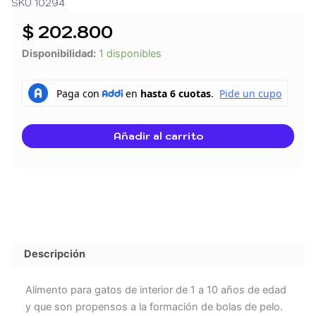
SKU 10294
$
202.800
ROYAL
Disponibilidad:
1 disponibles
CANIN
GATO
FCN
HAIRBALL
CARE
Añadir al carrito
2.72
KG
cantidad
Descripción
Alimento para gatos de interior de 1 a 10 años de edad
y que son propensos a la formación de bolas de pelo.