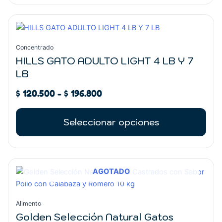
Rango
Este
de
producto
precios:
tiene
Concentrado
desde
múltiples
HILLS GATO ADULTO LIGHT 4 LB Y 7
$ 120.500
variantes.
LB
hasta
Las
$ 196.800
opciones
$
120.500
-
$
196.800
se
pueden
Seleccionar opciones
elegir
en
la
página
AGOTADO
de
producto
Alimento
Golden Selección Natural Gatos