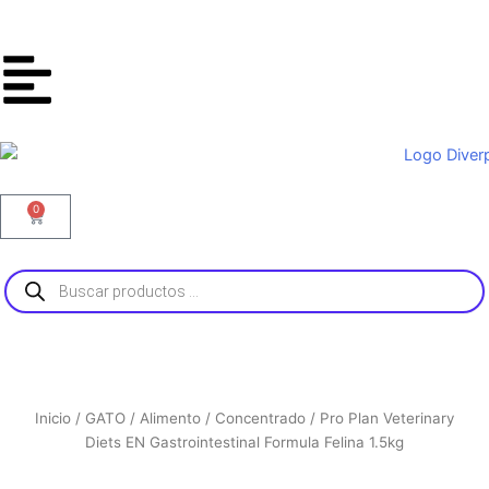
Ir
al
contenido
0
Carrito
Búsqueda
de
productos
Inicio
/
GATO
/
Alimento
/
Concentrado
/ Pro Plan Veterinary
Diets EN Gastrointestinal Formula Felina 1.5kg