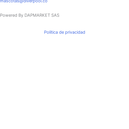
b
a
o
mascotas@diverpool.co
o
g
k
o
r
Powered By DAPMARKET SAS
k
a
m
Política de privacidad