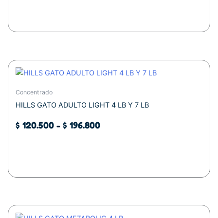
Añadir al carrito
Este
Rango
producto
de
tiene
Concentrado
precios:
múltiples
HILLS GATO ADULTO LIGHT 4 LB Y 7 LB
desde
variantes.
$ 120.500
Las
$
120.500
-
$
196.800
opciones
hasta
se
$ 196.800
Seleccionar opciones
pueden
elegir
en
la
página
de