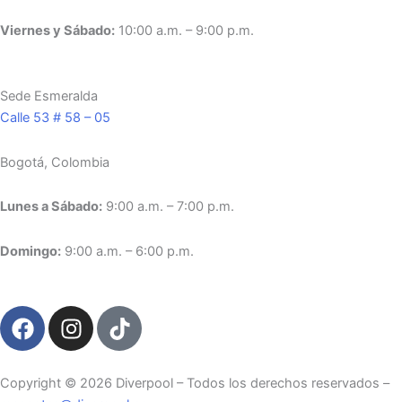
Viernes y Sábado:
10:00 a.m. – 9:00 p.m.
Sede Esmeralda
Calle 53 # 58 – 05
Bogotá, Colombia
Lunes a Sábado:
9:00 a.m. – 7:00 p.m.
Domingo:
9:00 a.m. – 6:00 p.m.
F
I
T
a
n
i
c
s
k
e
t
t
Copyright ©️ 2026 Diverpool – Todos los derechos reservados –