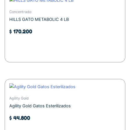
producto
Concentrado
HILLS GATO METABOLIC 4 LB
$
170.200
Añadir al carrito
Agility Gold
Agility Gold Gatos Esterilizados
$
44.800