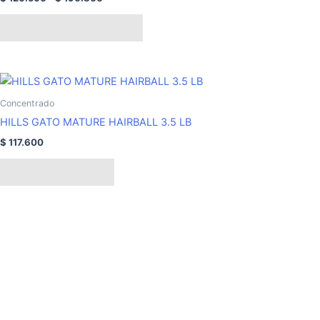
variantes.
$ 196.800
Las
Seleccionar opciones
opciones
se
pueden
elegir
Concentrado
en
HILLS GATO MATURE HAIRBALL 3.5 LB
la
página
$
117.600
de
Añadir al carrito
producto