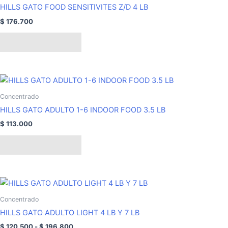
HILLS GATO FOOD SENSITIVITES Z/D 4 LB
$
176.700
Añadir al carrito
Concentrado
HILLS GATO ADULTO 1-6 INDOOR FOOD 3.5 LB
$
113.000
Añadir al carrito
Rango
Este
de
producto
precios:
Concentrado
tiene
desde
HILLS GATO ADULTO LIGHT 4 LB Y 7 LB
$ 120.500
múltiples
hasta
$
120.500
-
$
196.800