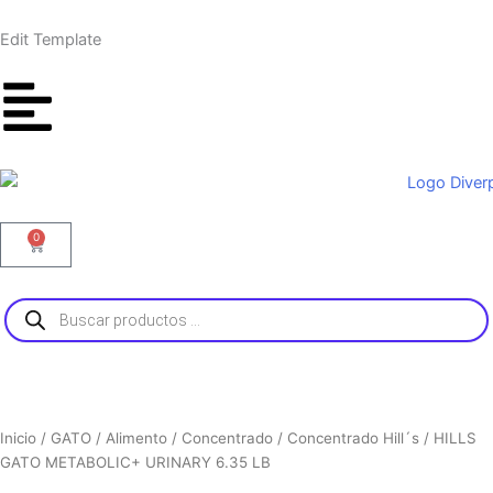
Ir
al
Edit Template
contenido
0
Carrito
Búsqueda
de
productos
Inicio
/
GATO
/
Alimento
/
Concentrado
/
Concentrado Hill´s
/ HILLS
GATO METABOLIC+ URINARY 6.35 LB