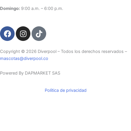
Domingo:
9:00 a.m. – 6:00 p.m.
F
I
T
a
n
i
c
s
k
e
t
t
Copyright ©️ 2026 Diverpool – Todos los derechos reservados –
b
a
o
mascotas@diverpool.co
o
g
k
o
r
Powered By DAPMARKET SAS
k
a
m
Política de privacidad