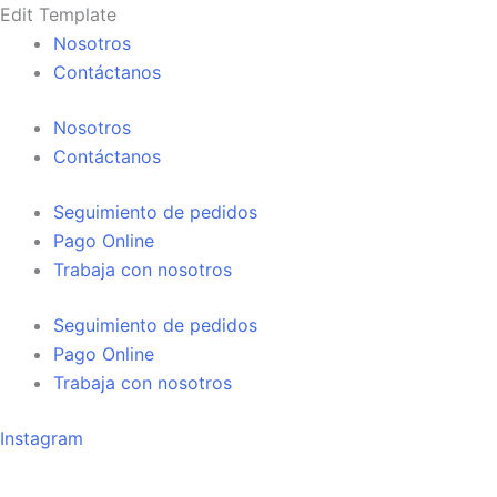
Búsqueda
Búsqueda
Ir
Edit Template
de
de
al
Nosotros
productos
productos
contenido
Contáctanos
Nosotros
Contáctanos
Seguimiento de pedidos
Pago Online
Trabaja con nosotros
Seguimiento de pedidos
Pago Online
Trabaja con nosotros
Instagram