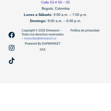
Calle 53 # 58 – 05
Bogotá, Colombia
Lunes a Sábado:
9:00 a.m. – 7:00 p.m.
Domingo:
9:00 a.m. – 6:00 p.m.
F
I
T
Copyright ©️ 2026 Diverpool –
Política de privacidad
Todos los derechos reservados
a
n
i
–
mascotas@diverpool.co
c
s
k
Powered By DAPMARKET
e
t
t
SAS
b
a
o
o
g
k
o
r
k
a
m