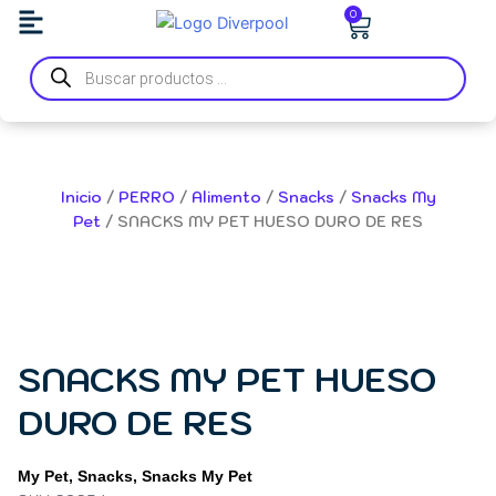
Ir
Carrito
0
al
Búsqueda
contenido
de
productos
Inicio
/
PERRO
/
Alimento
/
Snacks
/
Snacks My
Pet
/ SNACKS MY PET HUESO DURO DE RES
SNACKS MY PET HUESO
DURO DE RES
My Pet
,
Snacks
,
Snacks My Pet