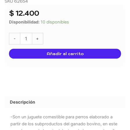
SKU 62654
$
12.400
SNACKS
Disponibilidad:
10 disponibles
MY
PET
HUESO
-
+
DURO
DE
Añadir al carrito
RES
cantidad
Descripción
-Son un juguete comestible para perros elaborado a
partir de los subproductos del ganado bovino, en este