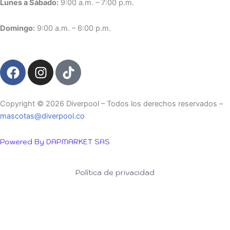
Lunes a Sábado:
9:00 a.m. – 7:00 p.m.
Domingo:
9:00 a.m. – 6:00 p.m.
F
I
T
a
n
i
c
s
k
e
t
t
Copyright ©️ 2026 Diverpool – Todos los derechos reservados –
b
a
o
mascotas@diverpool.co
o
g
k
o
r
Powered By DAPMARKET SAS
k
a
m
Política de privacidad