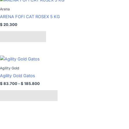
elegir
Arena
en
la
ARENA FOFI CAT ROSEX 5 KG
página
$
20.300
de
Añadir al carrito
producto
Rango
Este
de
producto
precios:
Agility Gold
tiene
desde
Agility Gold Gatos
$ 83.700
múltiples
hasta
$
83.700
-
$
185.800
variantes.
$ 185.800
Las
Seleccionar opciones
opciones
se
pueden
elegir
en