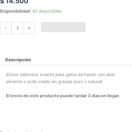
$
14.500
CHURU
Disponibilidad:
40 disponibles
GATO
TUNA
Añadir al carrito
RECIPE
-
+
WITH
CLAM
FLAVOR
cantidad
Descripción
¡Estos sabrosos snacks para gatos se hacen con atún
silvestre o pollo criado en granjas puro y natural!
El envío de este producto puede tardar 3 días en llegar.