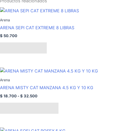
Productos relacionados
Arena
ARENA SEPI CAT EXTREME 8 LIBRAS
$
50.700
Añadir al carrito
Rango
Este
de
producto
precios:
Arena
tiene
desde
ARENA MISTY CAT MANZANA 4.5 KG Y 10 KG
$ 18.700
múltiples
hasta
$
18.700
-
$
32.500
variantes.
$ 32.500
Las
Seleccionar opciones
opciones
se
pueden