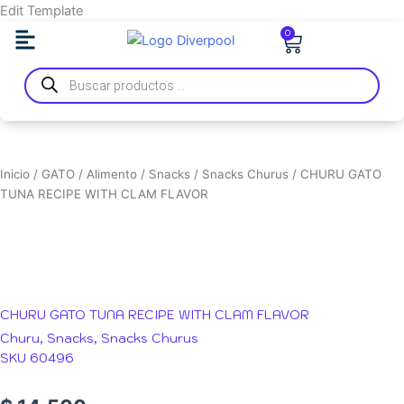
Ir
Edit Template
al
Carrito
0
contenido
Búsqueda
de
productos
Inicio
/
GATO
/
Alimento
/
Snacks
/
Snacks Churus
/ CHURU GATO
TUNA RECIPE WITH CLAM FLAVOR
CHURU GATO TUNA RECIPE WITH CLAM FLAVOR
Churu
,
Snacks
,
Snacks Churus
SKU 60496