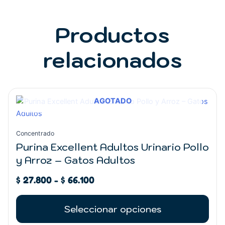
Productos
relacionados
Rango
Este
AGOTADO
de
producto
precios:
tiene
desde
múltiples
Concentrado
$ 27.800
variantes.
Purina Excellent Adultos Urinario Pollo
hasta
Las
y Arroz – Gatos Adultos
$ 66.100
opciones
se
$
27.800
-
$
66.100
pueden
elegir
Seleccionar opciones
en