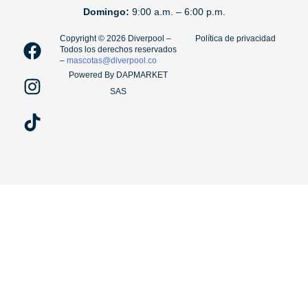
Domingo:
9:00 a.m. – 6:00 p.m.
F
I
T
Copyright ©️ 2026 Diverpool –
Política de privacidad
Todos los derechos reservados
a
n
i
–
mascotas@diverpool.co
c
s
k
Powered By DAPMARKET
e
t
t
SAS
b
a
o
o
g
k
o
r
k
a
m