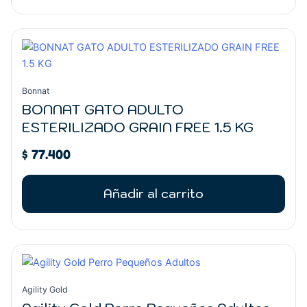
la
página
de
producto
Bonnat
BONNAT GATO ADULTO
ESTERILIZADO GRAIN FREE 1.5 KG
$
77.400
Añadir al carrito
Rango
Este
de
producto
precios:
tiene
Agility Gold
desde
múltiples