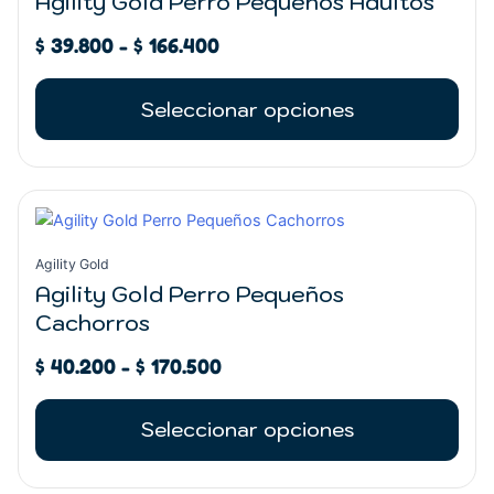
Agility Gold Perro Pequeños Adultos
$ 39.800
variantes.
hasta
$
39.800
-
$
166.400
Las
$ 166.400
opciones
se
Seleccionar opciones
pueden
elegir
en
Rango
la
Este
de
página
producto
precios:
de
tiene
Agility Gold
desde
producto
múltiples
Agility Gold Perro Pequeños
$ 40.200
variantes.
Cachorros
hasta
Las
$ 170.500
opciones
$
40.200
-
$
170.500
se
pueden
Seleccionar opciones
elegir
en