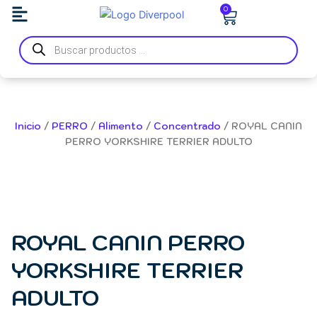
Ir
Carrito
0
al
Búsqueda
contenido
de
productos
Inicio
/
PERRO
/
Alimento
/
Concentrado
/ ROYAL CANIN
PERRO YORKSHIRE TERRIER ADULTO
ROYAL CANIN PERRO
YORKSHIRE TERRIER
ADULTO