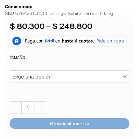
Concentrado
SKU 6764231131188-bhn-yorkshire-terrier-1-13kg
Rango
$
80.300
-
$
248.800
de
ROYAL
CANIN
precios:
PERRO
desde
YORKSHIRE
TAMAÑO
$ 80.300
TERRIER
ADULTO
hasta
cantidad
$ 248.800
-
+
Añadir al carrito