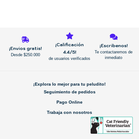
la
página
de
producto
REGRESAR
¡Calificación
¡Escribenos!
¡Envios gratis!
4.4/5!
Te contactaremos de
Desde $250.000
inmediato
de usuarios verificados
¡Explora lo mejor para tu peludito!
Seguimiento de pedidos
Pago Online
Trabaja con nosotros