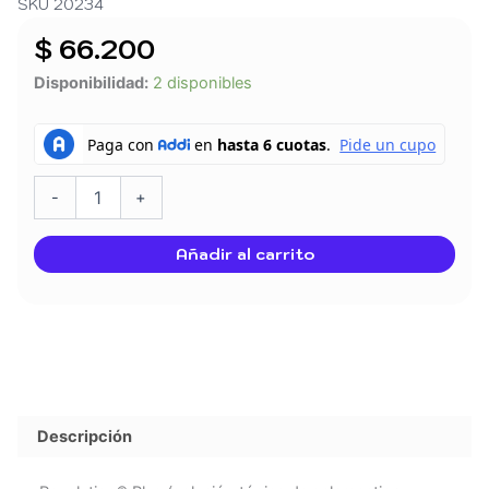
SKU 20234
$
66.200
REVOLUTION
Disponibilidad:
2 disponibles
PLUS
2.5
A
5
KG
-
+
NARANJA
cantidad
Añadir al carrito
Descripción