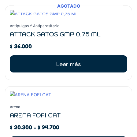
AGOTADO
Antipulgas Y Antiparasitario
ATTACK GATOS GMP 0,75 ML
$
36.000
Leer más
Rango
Este
de
producto
precios:
tiene
Arena
desde
múltiples
ARENA FOFI CAT
$ 20.300
variantes.
hasta
$
20.300
-
$
94.700
Las
$ 94.700
opciones