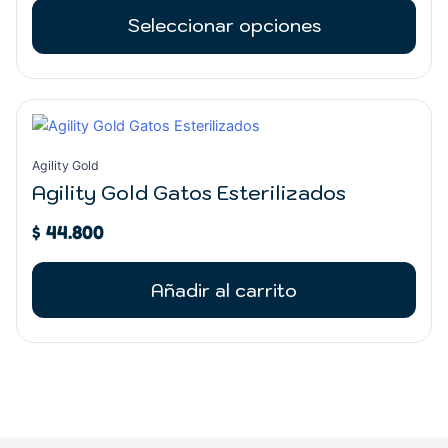
se
Seleccionar opciones
pueden
elegir
en
la
página
de
Agility Gold
producto
Agility Gold Gatos Esterilizados
$
44.800
Añadir al carrito
REGRESAR