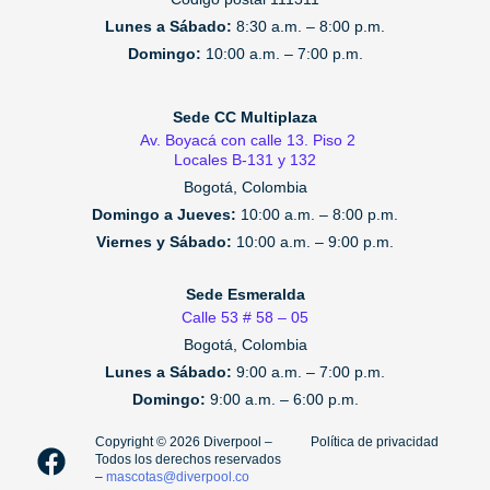
Lunes a Sábado:
8:30 a.m. – 8:00 p.m.
Domingo:
10:00 a.m. – 7:00 p.m.
Sede CC Multiplaza
Av. Boyacá con calle 13. Piso 2
Locales B-131 y 132
Bogotá, Colombia
Domingo a Jueves:
10:00 a.m. – 8:00 p.m.
Viernes y Sábado:
10:00 a.m. – 9:00 p.m.
Sede Esmeralda
Calle 53 # 58 – 05
Bogotá, Colombia
Lunes a Sábado:
9:00 a.m. – 7:00 p.m.
Domingo:
9:00 a.m. – 6:00 p.m.
F
I
T
Copyright ©️ 2026 Diverpool –
Política de privacidad
Todos los derechos reservados
a
n
i
–
mascotas@diverpool.co