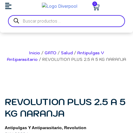
Ir
Carrito
0
al
Búsqueda
contenido
de
productos
Inicio
/
GATO
/
Salud
/
Antipulgas Y
Antiparasitario
/ REVOLUTION PLUS 2.5 A 5 KG NARANJA
REVOLUTION PLUS 2.5 A 5
KG NARANJA
Antipulgas Y Antiparasitario
,
Revolution