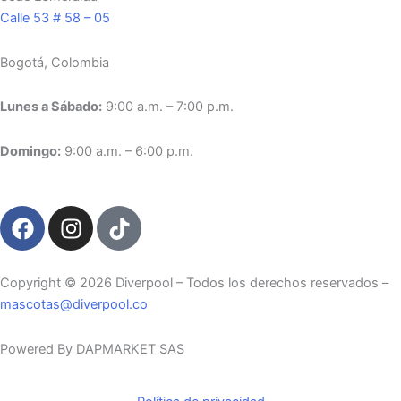
Calle 53 # 58 – 05
Bogotá, Colombia
Lunes a Sábado:
9:00 a.m. – 7:00 p.m.
Domingo:
9:00 a.m. – 6:00 p.m.
F
I
T
a
n
i
c
s
k
e
t
t
Copyright ©️ 2026 Diverpool – Todos los derechos reservados –
b
a
o
mascotas@diverpool.co
o
g
k
o
r
Powered By DAPMARKET SAS
k
a
m