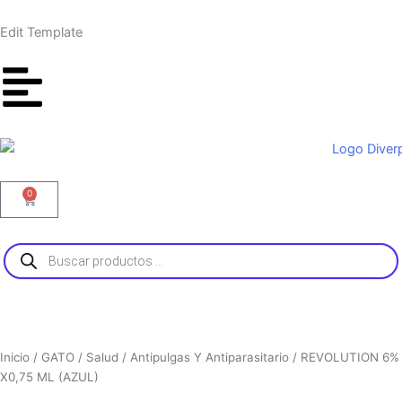
Ir
al
Edit Template
contenido
0
Carrito
Búsqueda
de
productos
Inicio
/
GATO
/
Salud
/
Antipulgas Y Antiparasitario
/ REVOLUTION 6%
X0,75 ML (AZUL)