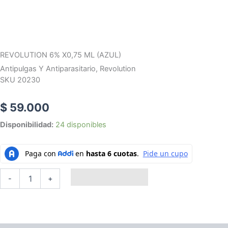
REVOLUTION 6% X0,75 ML (AZUL)
Antipulgas Y Antiparasitario
,
Revolution
SKU 20230
$
59.000
REVOLUTION
Disponibilidad:
24 disponibles
6%
X0,75
ML
(AZUL)
cantidad
Añadir al carrito
-
+