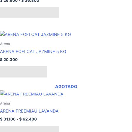
$
26.600
-
$
36.800
variantes.
$ 36.800
Las
Seleccionar opciones
opciones
se
pueden
elegir
Arena
en
ARENA FOFI CAT JAZMINE 5 KG
la
página
$
20.300
de
Añadir al carrito
producto
AGOTADO
Rango
Este
de
producto
precios:
Arena
tiene
desde
ARENA FREEMIAU LAVANDA
$ 31.100
múltiples
hasta
$
31.100
-
$
62.400
variantes.
$ 62.400
Las
Seleccionar opciones