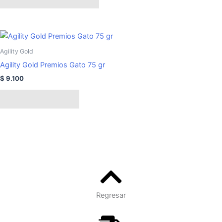
opciones
se
pueden
elegir
Agility Gold
en
Agility Gold Premios Gato 75 gr
la
página
$
9.100
de
Añadir al carrito
producto
Regresar