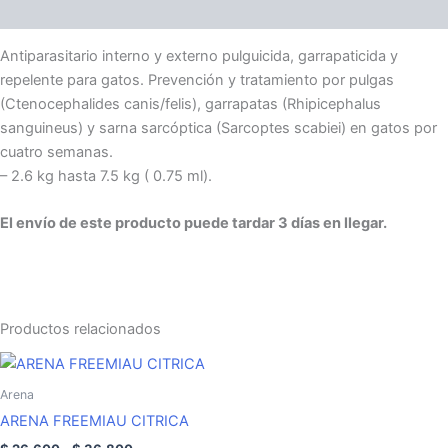
Descripción
Antiparasitario interno y externo pulguicida, garrapaticida y
repelente para gatos. Prevención y tratamiento por pulgas
(Ctenocephalides canis/felis), garrapatas (Rhipicephalus
sanguineus) y sarna sarcóptica (Sarcoptes scabiei) en gatos por
cuatro semanas.
– 2.6 kg hasta 7.5 kg ( 0.75 ml).
El envío de este producto puede tardar 3 días en llegar.
Productos relacionados
Rango
Este
de
producto
precios:
Arena
tiene
desde
ARENA FREEMIAU CITRICA
$ 26.600
múltiples
hasta