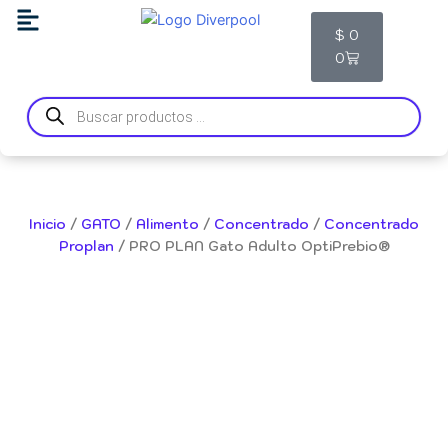
Ir
Carrito
$
0
al
0
contenido
Búsqueda
de
productos
Inicio
/
GATO
/
Alimento
/
Concentrado
/
Concentrado
Proplan
/ PRO PLAN Gato Adulto OptiPrebio®