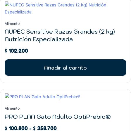
Alimento
NUPEC Sensitive Razas Grandes (2 kg)
Nutrición Especializada
$
102.200
Añadir al carrito
Rango
Este
de
producto
precios:
tiene
Alimento
desde
múltiples
PRO PLAN Gato Adulto OptiPrebio®
$ 100.800
variantes.
hasta
$
100.800
-
$
358.700
Las