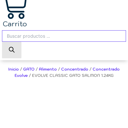
Carrito
EVOLVE
Inicio
/
GATO
/
Alimento
/
Concentrado
/
Concentrado
CLASSIC
Evolve
/ EVOLVE CLASSIC GATO SALMON 1.24KG
GATO
SALMON
1.24KG
cantidad