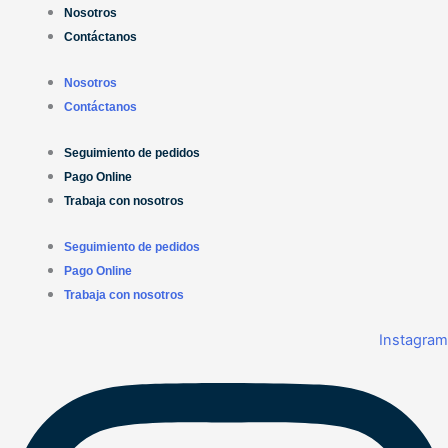
Búsqueda
Búsqueda
Ir
Nosotros
de
de
al
Contáctanos
productos
productos
contenido
Nosotros
Contáctanos
Seguimiento de pedidos
Pago Online
Trabaja con nosotros
Seguimiento de pedidos
Pago Online
Trabaja con nosotros
Instagram