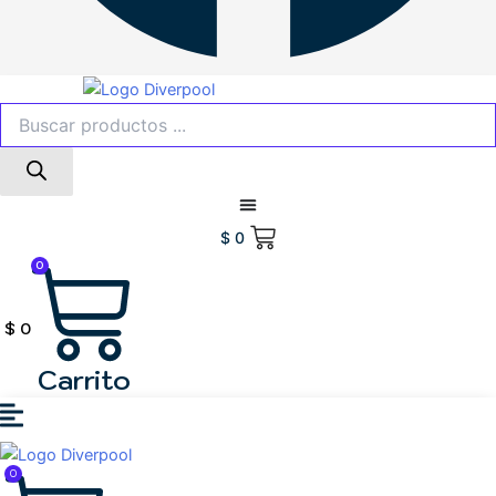
$
0
0
$
0
Carrito
0