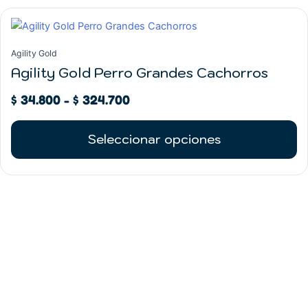
Rango
producto
Este
de
producto
precios:
tiene
Agility Gold
desde
múltiples
Agility Gold Perro Grandes Cachorros
$ 34.800
variantes.
hasta
$
34.800
-
$
324.700
Las
$ 324.700
opciones
se
Seleccionar opciones
pueden
elegir
en
la
página
de
producto