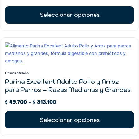
$ 358.700
opciones
se
Seleccionar opciones
pueden
elegir
en
Rango
la
Este
de
página
producto
precios:
de
tiene
desde
producto
múltiples
$ 49.700
variantes.
Concentrado
hasta
Las
Purina Excellent Adulto Pollo y Arroz
$ 313.100
opciones
para Perros – Razas Medianas y Grandes
se
pueden
$
49.700
-
$
313.100
elegir
en
Seleccionar opciones
la
página
de