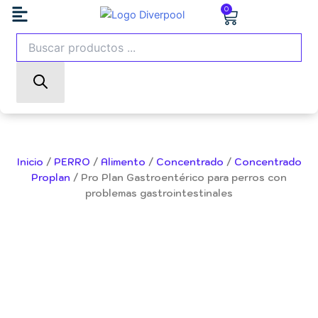
Ir
Carrito
0
al
Búsqueda
contenido
de
productos
Inicio
/
PERRO
/
Alimento
/
Concentrado
/
Concentrado
Proplan
/ Pro Plan Gastroentérico para perros con
problemas gastrointestinales