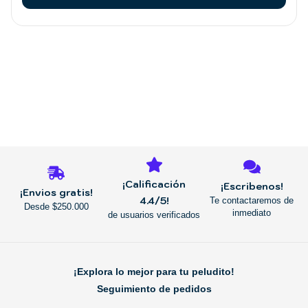
elegir
en
la
página
de
producto
REGRESAR
¡Calificación
¡Escribenos!
¡Envios gratis!
4.4/5!
Te contactaremos de
Desde $250.000
inmediato
de usuarios verificados
¡Explora lo mejor para tu peludito!
Seguimiento de pedidos