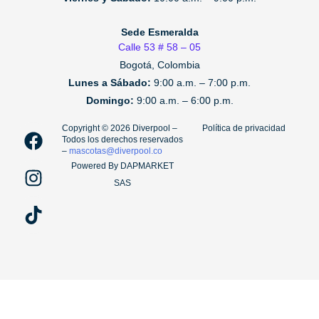
Sede Esmeralda
Calle 53 # 58 – 05
Bogotá, Colombia
Lunes a Sábado:
9:00 a.m. – 7:00 p.m.
Domingo:
9:00 a.m. – 6:00 p.m.
F
I
T
Copyright ©️ 2026 Diverpool –
Política de privacidad
Todos los derechos reservados
a
n
i
–
mascotas@diverpool.co
c
s
k
Powered By DAPMARKET
e
t
t
SAS
b
a
o
o
g
k
o
r
k
a
m