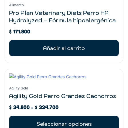
Alimento
Pro Plan Veterinary Diets Perro HA
Hydrolyzed – Fórmula hipoalergénica
$
171.800
Añadir al carrito
Rango
Este
de
producto
precios:
tiene
Agility Gold
desde
múltiples
Agility Gold Perro Grandes Cachorros
$ 34.800
variantes.
hasta
$
34.800
-
$
324.700
Las
$ 324.700
opciones
se
Seleccionar opciones
pueden