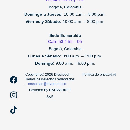
Bogotá, Colombia
Domingo a Jueves:
10:00 a.m. – 8:00 p.m.
Viernes y Sábado:
10:00 a.m. – 9:00 p.m.
Sede Esmeralda
Calle 53 # 58 – 05
Bogotá, Colombia
Lunes a Sábado:
9:00 a.m. – 7:00 p.m.
Domingo:
9:00 a.m. – 6:00 p.m.
F
I
T
Copyright ©️ 2026 Diverpool –
Política de privacidad
Todos los derechos reservados
a
n
i
–
mascotas@diverpool.co
c
s
k
Powered By DAPMARKET
e
t
t
SAS
b
a
o
o
g
k
o
r
k
a