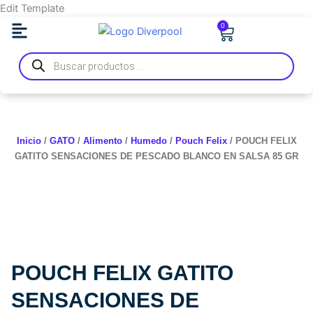
Ir
Edit Template
al
0
Carrito
contenido
Búsqueda
de
productos
Inicio
/
GATO
/
Alimento
/
Humedo
/
Pouch Felix
/ POUCH FELIX
GATITO SENSACIONES DE PESCADO BLANCO EN SALSA 85 GR
POUCH FELIX GATITO
SENSACIONES DE