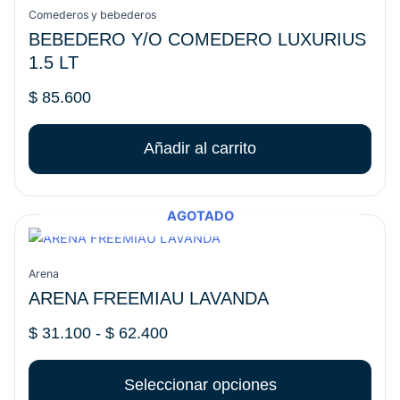
Comederos y bebederos
BEBEDERO Y/O COMEDERO LUXURIUS
1.5 LT
$
85.600
Añadir al carrito
AGOTADO
Rango
Este
de
producto
precios:
tiene
Arena
desde
múltiples
ARENA FREEMIAU LAVANDA
$ 31.100
variantes.
hasta
Las
$
31.100
-
$
62.400
$ 62.400
opciones
se
Seleccionar opciones
pueden