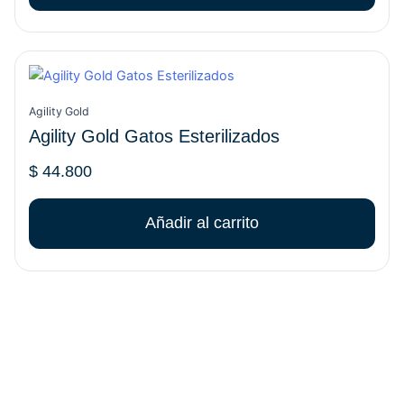
elegir
en
la
página
de
Agility Gold
producto
Agility Gold Gatos Esterilizados
$
44.800
Añadir al carrito