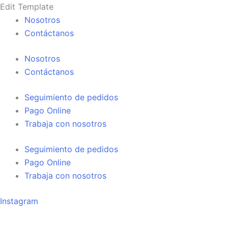
Búsqueda
Búsqueda
Ir
Edit Template
de
de
al
Nosotros
productos
productos
contenido
Contáctanos
Nosotros
Contáctanos
Seguimiento de pedidos
Pago Online
Trabaja con nosotros
Seguimiento de pedidos
Pago Online
Trabaja con nosotros
Instagram