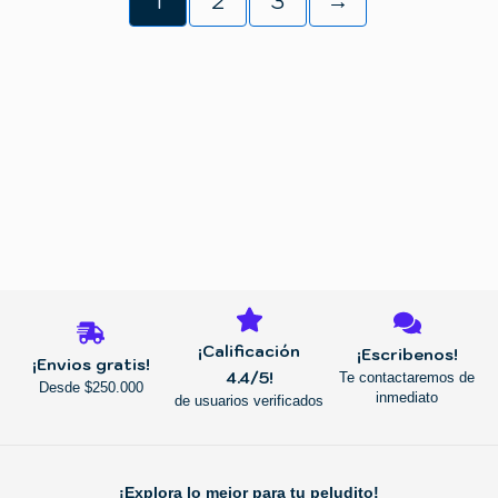
1
2
3
→
REGRESAR
¡Calificación
¡Escribenos!
¡Envios gratis!
4.4/5!
Te contactaremos de
Desde $250.000
inmediato
de usuarios verificados
¡Explora lo mejor para tu peludito!