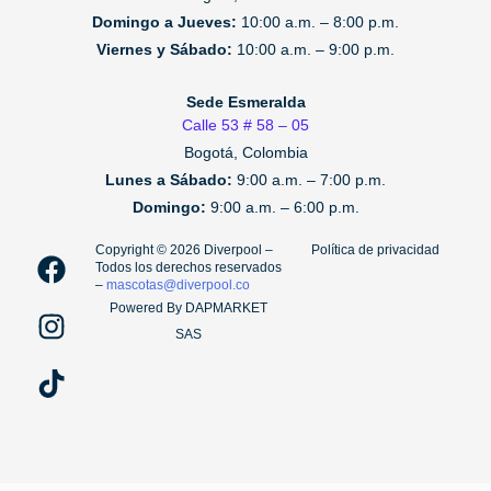
Domingo a Jueves:
10:00 a.m. – 8:00 p.m.
Viernes y Sábado:
10:00 a.m. – 9:00 p.m.
Sede Esmeralda
Calle 53 # 58 – 05
Bogotá, Colombia
Lunes a Sábado:
9:00 a.m. – 7:00 p.m.
Domingo:
9:00 a.m. – 6:00 p.m.
F
I
T
Copyright ©️ 2026 Diverpool –
Política de privacidad
Todos los derechos reservados
a
n
i
–
mascotas@diverpool.co
c
s
k
Powered By DAPMARKET
e
t
t
SAS
b
a
o
o
g
k
o
r
k
a
m