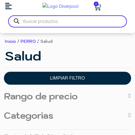
Ir
Carrito
0
al
Búsqueda
contenido
de
productos
Inicio
/
PERRO
/ Salud
Salud
LIMPIAR FILTRO
Rango de precio
Categorias