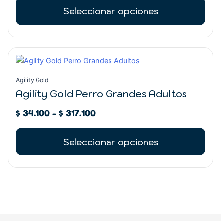
pueden
Seleccionar opciones
elegir
en
la
Rango
página
Este
de
de
producto
precios:
producto
tiene
Agility Gold
desde
múltiples
Agility Gold Perro Grandes Adultos
$ 34.100
variantes.
hasta
$
34.100
-
$
317.100
Las
$ 317.100
opciones
se
Seleccionar opciones
pueden
elegir
en
la
página
de
REGRESAR
producto