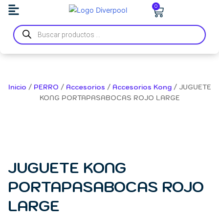
Ir
Carrito
0
al
Búsqueda
contenido
de
productos
Inicio
/
PERRO
/
Accesorios
/
Accesorios Kong
/ JUGUETE
KONG PORTAPASABOCAS ROJO LARGE
JUGUETE KONG
PORTAPASABOCAS ROJO
LARGE