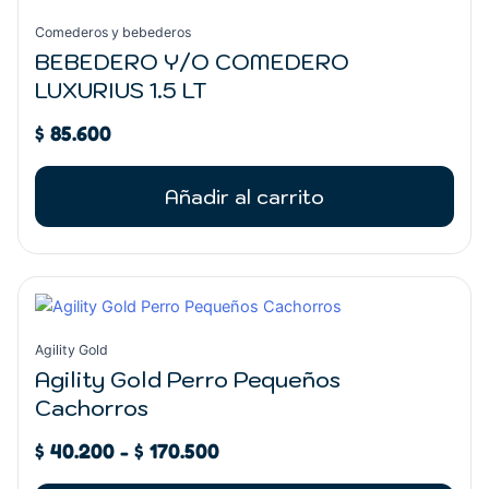
Comederos y bebederos
BEBEDERO Y/O COMEDERO
LUXURIUS 1.5 LT
$
85.600
Añadir al carrito
Rango
Este
de
producto
precios:
tiene
Agility Gold
desde
múltiples
Agility Gold Perro Pequeños
$ 40.200
variantes.
Cachorros
hasta
Las
$ 170.500
opciones
$
40.200
-
$
170.500
se