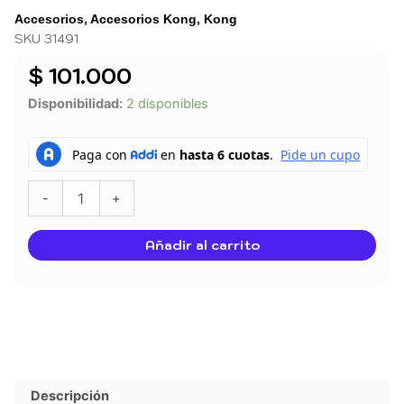
Accesorios
,
Accesorios Kong
,
Kong
SKU 31491
$
101.000
JUGUETE
Disponibilidad:
2 disponibles
KONG
PORTAPASABOCAS
ROJO
LARGE
cantidad
-
+
Añadir al carrito
Descripción