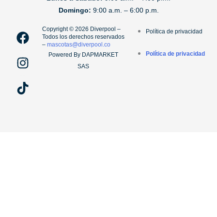
Domingo:
9:00 a.m. – 6:00 p.m.
F
I
T
Copyright ©️ 2026 Diverpool –
Política de privacidad
Todos los derechos reservados
a
n
i
–
mascotas@diverpool.co
c
s
k
Política de privacidad
Powered By DAPMARKET
e
t
t
SAS
b
a
o
o
g
k
o
r
k
a
m