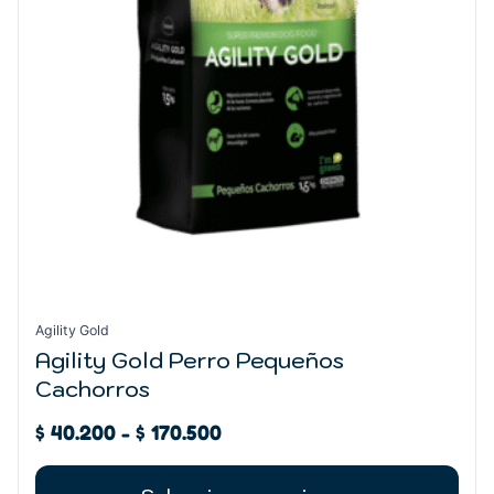
elegir
en
la
página
de
producto
Agility Gold
Agility Gold Perro Pequeños
Cachorros
$
40.200
-
$
170.500