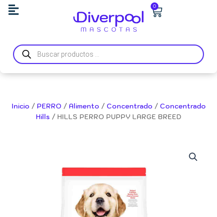
Ir
Carrito
0
al
contenido
Búsqueda
de
productos
Inicio
/
PERRO
/
Alimento
/
Concentrado
/
Concentrado
Hills
/ HILLS PERRO PUPPY LARGE BREED