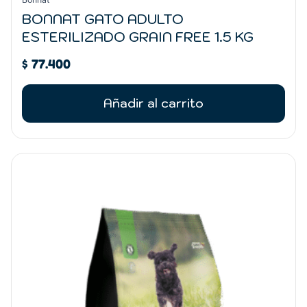
BONNAT GATO ADULTO
ESTERILIZADO GRAIN FREE 1.5 KG
$
77.400
Añadir al carrito
Rango
Este
de
producto
precios:
tiene
desde
múltiples
$ 40.200
variantes.
hasta
Las
$ 170.500
opciones
se
pueden