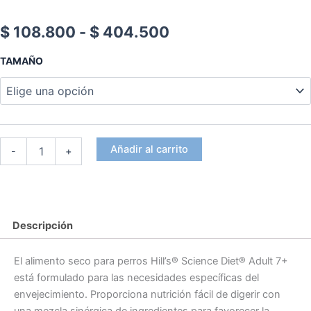
Rango
$
108.800
-
$
404.500
de
HILLS
TAMAÑO
PERRO
precios:
ADULTO
7+
desde
SENIOR
ACTIVE
$ 108.800
LONGEVITY
Añadir al carrito
-
+
hasta
26,5
LB
$ 404.500
(12
KG)
cantidad
Descripción
El alimento seco para perros
Hill’s® Science Diet®
Adult 7+
está formulado para las necesidades específicas del
envejecimiento. Proporciona nutrición fácil de digerir con