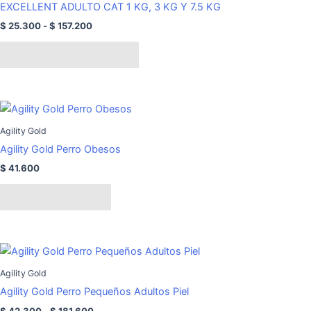
EXCELLENT ADULTO CAT 1 KG, 3 KG Y 7.5 KG
$ 25.300
múltiples
hasta
$
25.300
-
$
157.200
variantes.
$ 157.200
Las
Seleccionar opciones
opciones
se
pueden
elegir
Agility Gold
en
la
Agility Gold Perro Obesos
página
$
41.600
de
Añadir al carrito
producto
Rango
Este
de
producto
precios:
Agility Gold
tiene
desde
Agility Gold Perro Pequeños Adultos Piel
$ 42.300
múltiples
hasta
$
42.300
-
$
181.600