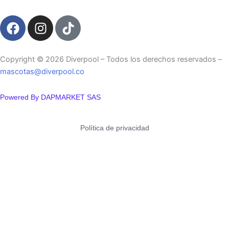
F
I
T
a
n
i
c
s
k
e
t
t
Copyright ©️ 2026 Diverpool – Todos los derechos reservados –
b
a
o
mascotas@diverpool.co
o
g
k
o
r
Powered By DAPMARKET SAS
k
a
m
Política de privacidad