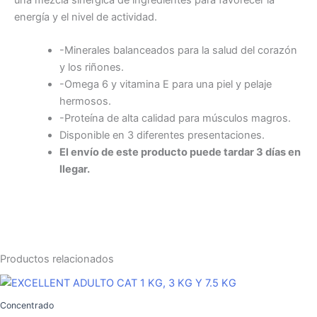
una mezcla sinérgica de ingredientes para favorecer la
energía y el nivel de actividad.
-Minerales balanceados para la salud del corazón
y los riñones.
-Omega 6 y vitamina E para una piel y pelaje
hermosos.
-Proteína de alta calidad para músculos magros.
Disponible en 3 diferentes presentaciones.
El envío de este producto puede tardar 3 días en
llegar.
Productos relacionados
Rango
Este
de
producto
precios:
Concentrado
tiene
desde