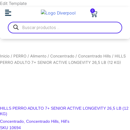
Ir
Edit Template
al
0
Carrito
contenido
Búsqueda
de
productos
Inicio
/
PERRO
/
Alimento
/
Concentrado
/
Concentrado Hills
/ HILLS
PERRO ADULTO 7+ SENIOR ACTIVE LONGEVITY 26,5 LB (12 KG)
HILLS PERRO ADULTO 7+ SENIOR ACTIVE LONGEVITY 26,5 LB (12
KG)
Concentrado
,
Concentrado Hills
,
Hill's
SKU 10694