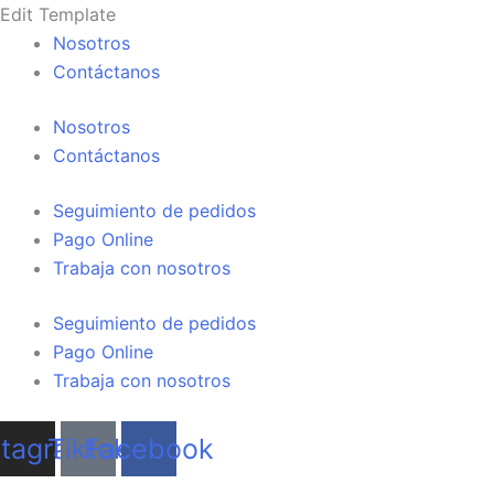
Búsqueda
Búsqueda
Ir
Edit Template
de
de
al
Nosotros
productos
productos
contenido
Contáctanos
Nosotros
Contáctanos
Seguimiento de pedidos
Pago Online
Trabaja con nosotros
Seguimiento de pedidos
Pago Online
Trabaja con nosotros
stagram
Tiktok
Facebook