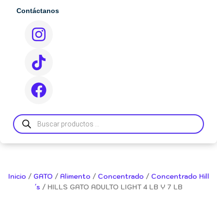
Contáctanos
I
T
F
n
i
a
s
k
c
t
t
e
a
o
b
g
k
o
r
o
Búsqueda
de
a
k
productos
m
Inicio
/
GATO
/
Alimento
/
Concentrado
/
Concentrado Hill
´s
/ HILLS GATO ADULTO LIGHT 4 LB Y 7 LB