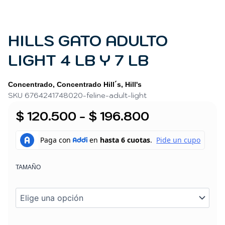
HILLS GATO ADULTO
LIGHT 4 LB Y 7 LB
Concentrado
,
Concentrado Hill´s
,
Hill's
SKU 6764241748020-feline-adult-light
Rango
$
120.500
-
$
196.800
de
HILLS
GATO
precios:
ADULTO
desde
LIGHT
TAMAÑO
$ 120.500
4
LB
hasta
Y
$ 196.800
7
LB
cantidad