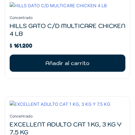
Concentrado
HILLS GATO C/D MULTICARE CHICKEN
4 LB
$
161.200
Añadir al carrito
Rango
Este
de
producto
precios:
tiene
Concentrado
desde
múltiples
EXCELLENT ADULTO CAT 1 KG, 3 KG Y
$ 25.300
variantes.
7.5 KG
hasta