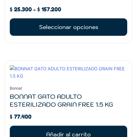
Las
$ 157.200
opciones
$
25.300
-
$
157.200
se
pueden
Seleccionar opciones
elegir
en
la
página
de
producto
Bonnat
BONNAT GATO ADULTO
ESTERILIZADO GRAIN FREE 1.5 KG
$
77.400
Añadir al carrito