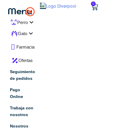
Ir
Carrito
0
Menu
al
contenido
Abrir Perro
Perro
Abrir Gato
Gato
Farmacia
Ofertas
Seguimiento
de pedidos
Pago
Online
Trabaja con
nosotros
Nosotros