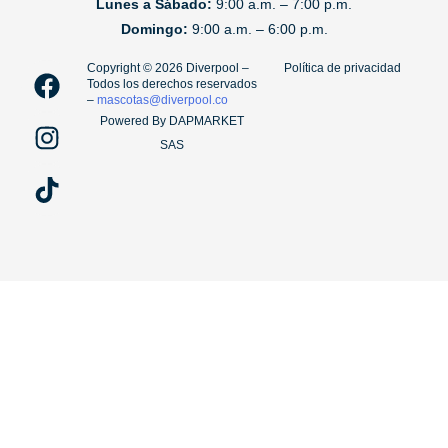
Lunes a Sábado:
9:00 a.m. – 7:00 p.m.
Domingo:
9:00 a.m. – 6:00 p.m.
F
I
T
Copyright ©️ 2026 Diverpool –
Política de privacidad
Todos los derechos reservados
a
n
i
–
mascotas@diverpool.co
c
s
k
Powered By DAPMARKET
e
t
t
SAS
b
a
o
o
g
k
o
r
k
a
m