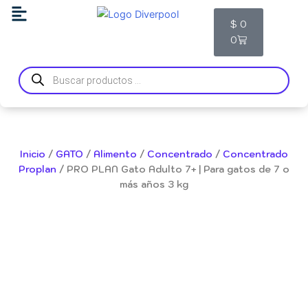
Ir
Carrito
$
0
al
0
contenido
Búsqueda
de
productos
Inicio
/
GATO
/
Alimento
/
Concentrado
/
Concentrado
Proplan
/ PRO PLAN Gato Adulto 7+ | Para gatos de 7 o
más años 3 kg