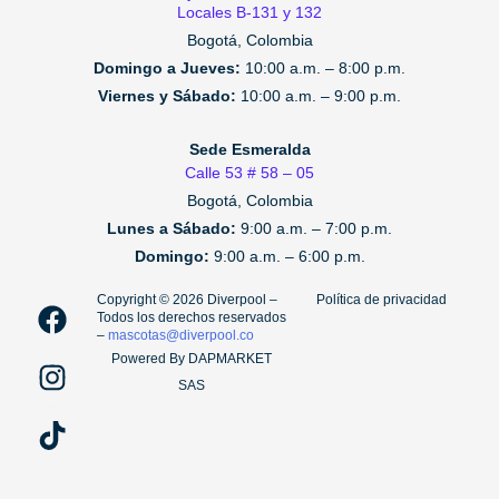
Locales B-131 y 132
Bogotá, Colombia
Domingo a Jueves:
10:00 a.m. – 8:00 p.m.
Viernes y Sábado:
10:00 a.m. – 9:00 p.m.
Sede Esmeralda
Calle 53 # 58 – 05
Bogotá, Colombia
Lunes a Sábado:
9:00 a.m. – 7:00 p.m.
Domingo:
9:00 a.m. – 6:00 p.m.
F
I
T
Copyright ©️ 2026 Diverpool –
Política de privacidad
Todos los derechos reservados
a
n
i
–
mascotas@diverpool.co
c
s
k
Powered By DAPMARKET
e
t
t
SAS
b
a
o
o
g
k
o
r