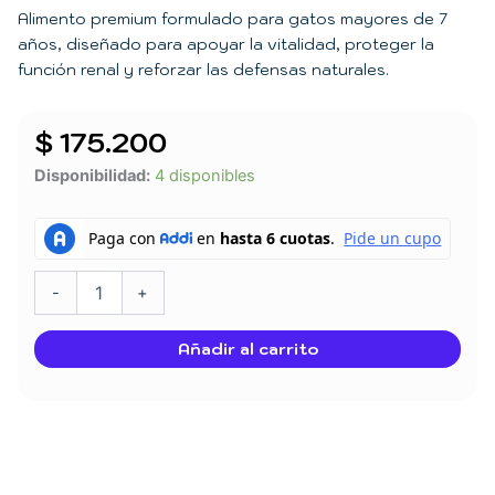
Alimento premium formulado para gatos mayores de 7
años, diseñado para apoyar la vitalidad, proteger la
función renal y reforzar las defensas naturales.
$
175.200
PRO
Disponibilidad:
4 disponibles
PLAN
Gato
Adulto
7+
|
-
+
Para
gatos
Añadir al carrito
de
7
o
más
años
3
kg