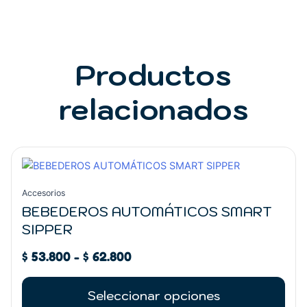
Productos
relacionados
Rango
Este
de
producto
precios:
tiene
Accesorios
desde
múltiples
BEBEDEROS AUTOMÁTICOS SMART
$ 53.800
variantes.
SIPPER
hasta
Las
$ 62.800
opciones
$
53.800
-
$
62.800
se
pueden
Seleccionar opciones
elegir