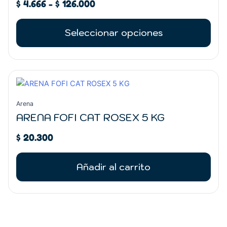
$
4.666
-
$
126.000
Las
$ 126.000
opciones
se
Seleccionar opciones
pueden
elegir
en
la
página
de
Arena
producto
ARENA FOFI CAT ROSEX 5 KG
$
20.300
Añadir al carrito