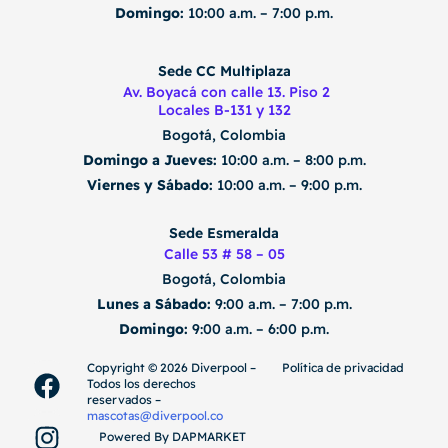
Domingo:
10:00 a.m. – 7:00 p.m.
Sede CC Multiplaza
Av. Boyacá con calle 13. Piso 2
Locales B-131 y 132
Bogotá, Colombia
Domingo a Jueves:
10:00 a.m. – 8:00 p.m.
Viernes y Sábado:
10:00 a.m. – 9:00 p.m.
Sede Esmeralda
Calle 53 # 58 – 05
Bogotá, Colombia
Lunes a Sábado:
9:00 a.m. – 7:00 p.m.
Domingo:
9:00 a.m. – 6:00 p.m.
F
I
T
Copyright ©️ 2026 Diverpool –
Política de privacidad
Todos los derechos
a
n
i
reservados –
c
s
k
mascotas@diverpool.co
Powered By DAPMARKET