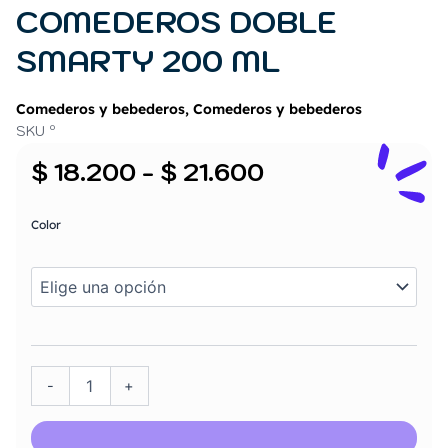
COMEDEROS DOBLE
SMARTY 200 ML
Comederos y bebederos
,
Comederos y bebederos
SKU º
Rango
$
18.200
-
$
21.600
de
COMEDEROS
DOBLE
precios:
Color
SMARTY
desde
200
$ 18.200
ML
cantidad
hasta
$ 21.600
-
+
Añadir al carrito