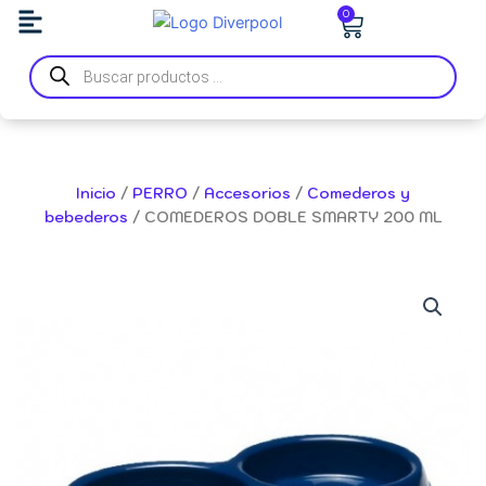
Ir
Carrito
0
al
Búsqueda
contenido
de
productos
Inicio
/
PERRO
/
Accesorios
/
Comederos y
bebederos
/ COMEDEROS DOBLE SMARTY 200 ML