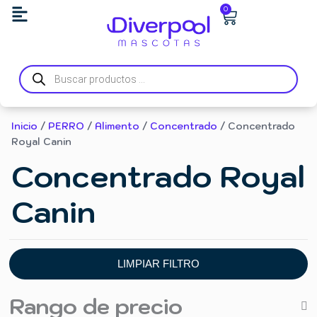
Ir
Carrito
0
al
contenido
Búsqueda
de
productos
Inicio
/
PERRO
/
Alimento
/
Concentrado
/ Concentrado
Royal Canin
Concentrado Royal
Canin
LIMPIAR FILTRO
Rango de precio