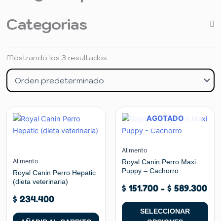
Categorias
Mostrando los 3 resultados
Ra
Este
AGOTADO
de
producto
pre
tiene
de
múltiples
Alimento
$ 1
variantes.
Alimento
Royal Canin Perro Maxi
ha
Puppy – Cachorro
Las
Royal Canin Perro Hepatic
$ 5
(dieta veterinaria)
opciones
$
151.700
-
$
589.300
se
$
234.400
pueden
SELECCIONAR
elegir