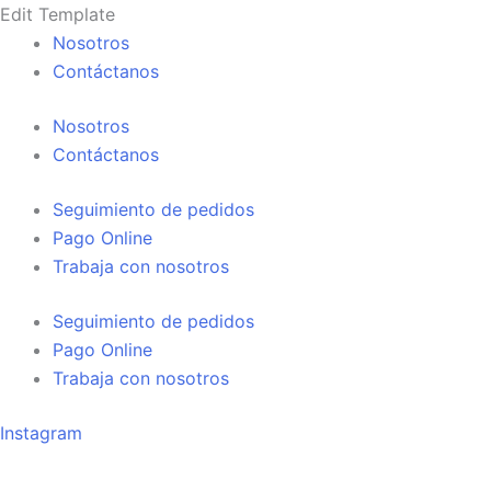
Búsqueda
Búsqueda
Ir
Edit Template
de
de
al
Nosotros
productos
productos
contenido
Contáctanos
Nosotros
Contáctanos
Seguimiento de pedidos
Pago Online
Trabaja con nosotros
Seguimiento de pedidos
Pago Online
Trabaja con nosotros
Instagram