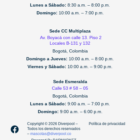
Lunes a Sábado:
8:30 a.m. – 8:00 p.m.
Domingo:
10:00 a.m. – 7:00 p.m.
Sede CC Multiplaza
Av. Boyacá con calle 13. Piso 2
Locales B-131 y 132
Bogotá, Colombia
Domingo a Jueves:
10:00 a.m. – 8:00 p.m.
Viernes y Sábado:
10:00 a.m. – 9:00 p.m.
Sede Esmeralda
Calle 53 # 58 – 05
Bogotá, Colombia
Lunes a Sábado:
9:00 a.m. – 7:00 p.m.
Domingo:
9:00 a.m. – 6:00 p.m.
F
I
T
Copyright ©️ 2026 Diverpool –
Política de privacidad
Todos los derechos reservados
a
n
i
–
mascotas@diverpool.co