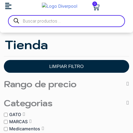
Ir
Carrito
0
al
Búsqueda
contenido
de
productos
Tienda
LIMPIAR FILTRO
Rango de precio
Categorias
GATO
MARCAS
Medicamentos