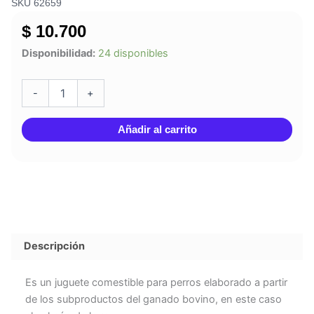
SKU 62659
$
10.700
SNACKS
Disponibilidad:
24 disponibles
MY
PET
PULMÓN
-
+
60
GR
Añadir al carrito
cantidad
Descripción
Es un juguete comestible para perros elaborado a partir
de los subproductos del ganado bovino, en este caso