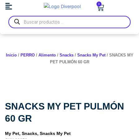
Ir
0
Carrito
al
Búsqueda
contenido
de
productos
Inicio
/
PERRO
/
Alimento
/
Snacks
/
Snacks My Pet
/ SNACKS MY
PET PULMÓN 60 GR
SNACKS MY PET PULMÓN
60 GR
My Pet
,
Snacks
,
Snacks My Pet