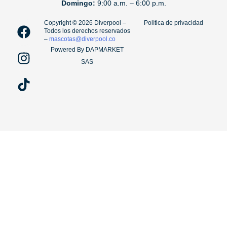
Domingo:
9:00 a.m. – 6:00 p.m.
F
I
T
Copyright ©️ 2026 Diverpool –
Política de privacidad
Todos los derechos reservados
a
n
i
–
mascotas@diverpool.co
c
s
k
Powered By DAPMARKET
e
t
t
SAS
b
a
o
o
g
k
o
r
k
a
m