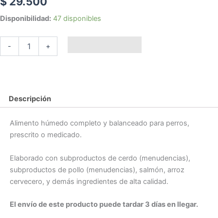
$
29.500
ROYAL
Disponibilidad:
47 disponibles
CANIN
PERRO
Añadir al carrito
VHN
-
+
GI
ALIMENTO
HUMENDO
382Gr
cantidad
Descripción
Alimento húmedo completo y balanceado para perros,
prescrito o medicado.
Elaborado con subproductos de cerdo (menudencias),
subproductos de pollo (menudencias), salmón, arroz
cervecero, y demás ingredientes de alta calidad.
El envío de este producto puede tardar 3 días en llegar.