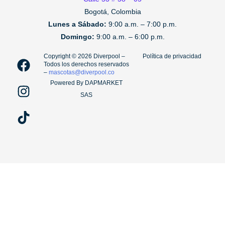
Bogotá, Colombia
Lunes a Sábado:
9:00 a.m. – 7:00 p.m.
Domingo:
9:00 a.m. – 6:00 p.m.
F
I
T
Copyright ©️ 2026 Diverpool –
Política de privacidad
Todos los derechos reservados
a
n
i
–
mascotas@diverpool.co
c
s
k
Powered By DAPMARKET
e
t
t
SAS
b
a
o
o
g
k
o
r
k
a
m