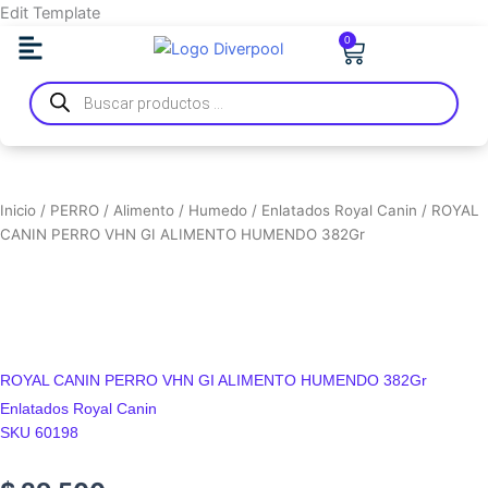
Ir
Edit Template
al
0
Carrito
contenido
Búsqueda
de
productos
Inicio
/
PERRO
/
Alimento
/
Humedo
/
Enlatados Royal Canin
/ ROYAL
CANIN PERRO VHN GI ALIMENTO HUMENDO 382Gr
ROYAL CANIN PERRO VHN GI ALIMENTO HUMENDO 382Gr
Enlatados Royal Canin
SKU 60198