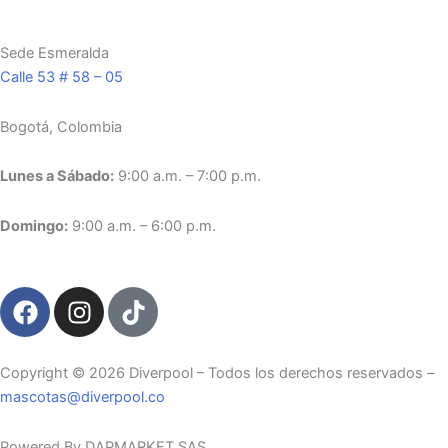
Sede Esmeralda
Calle 53 # 58 – 05
Bogotá, Colombia
Lunes a Sábado:
9:00 a.m. – 7:00 p.m.
Domingo:
9:00 a.m. – 6:00 p.m.
F
I
T
a
n
i
c
s
k
e
t
t
Copyright ©️ 2026 Diverpool – Todos los derechos reservados –
b
a
o
mascotas@diverpool.co
o
g
k
Powered By DAPMARKET SAS