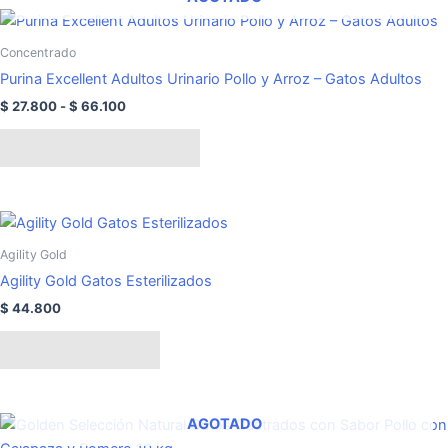
pueden
Rango
Este
de
elegir
producto
precios:
Concentrado
en
tiene
desde
Purina Excellent Adultos Urinario Pollo y Arroz – Gatos Adultos
la
$ 27.800
múltiples
hasta
página
$
27.800
-
$
66.100
variantes.
$ 66.100
de
Las
Seleccionar opciones
producto
opciones
se
pueden
elegir
Agility Gold
en
Agility Gold Gatos Esterilizados
la
página
$
44.800
de
Añadir al carrito
producto
AGOTADO