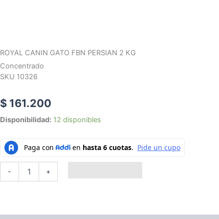
ROYAL CANIN GATO FBN PERSIAN 2 KG
Concentrado
SKU 10326
$
161.200
ROYAL
Disponibilidad:
12 disponibles
CANIN
GATO
FBN
PERSIAN
2
Añadir al carrito
-
+
KG
cantidad