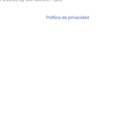
o
r
k
a
m
Política de privacidad