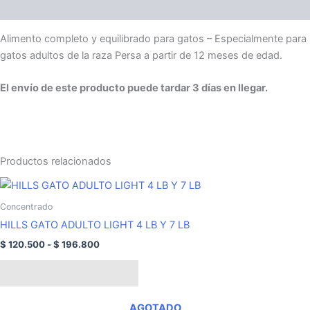
Descripción
Alimento completo y equilibrado para gatos – Especialmente para
gatos adultos de la raza Persa a partir de 12 meses de edad.
El envío de este producto puede tardar 3 días en llegar.
Productos relacionados
Rango
Este
de
producto
precios:
Concentrado
tiene
desde
HILLS GATO ADULTO LIGHT 4 LB Y 7 LB
$ 120.500
múltiples
hasta
$
120.500
-
$
196.800
variantes.
$ 196.800
Las
Seleccionar opciones
opciones
se
AGOTADO