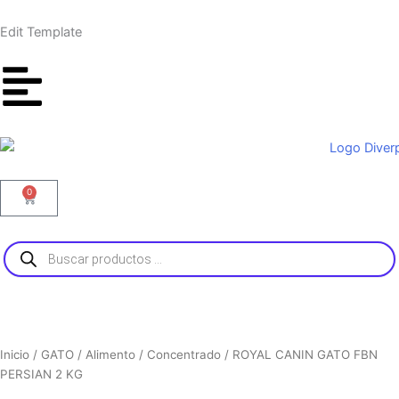
Ir
al
Edit Template
contenido
0
Carrito
Búsqueda
de
productos
Inicio
/
GATO
/
Alimento
/
Concentrado
/ ROYAL CANIN GATO FBN
PERSIAN 2 KG