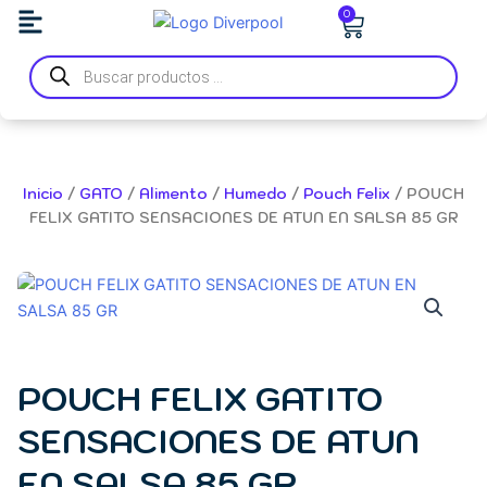
Ir
Carrito
0
al
Búsqueda
contenido
de
productos
Inicio
/
GATO
/
Alimento
/
Humedo
/
Pouch Felix
/ POUCH
FELIX GATITO SENSACIONES DE ATUN EN SALSA 85 GR
POUCH FELIX GATITO
SENSACIONES DE ATUN
EN SALSA 85 GR