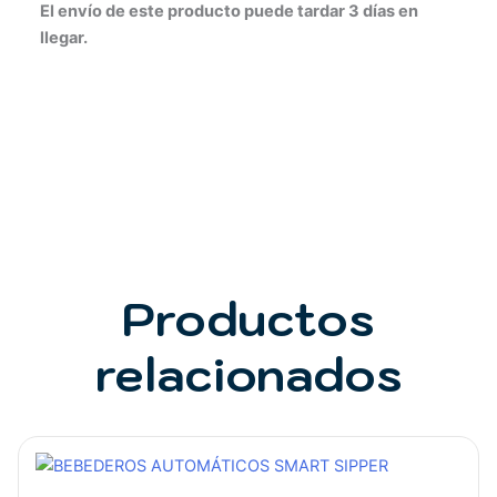
El envío de este producto puede tardar 3 días en
llegar.
Productos
relacionados
Rango
Este
de
producto