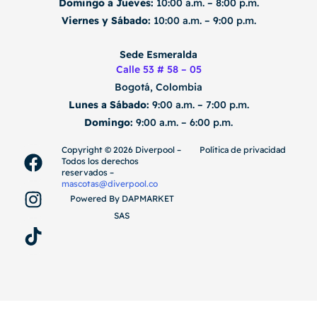
Domingo a Jueves:
10:00 a.m. – 8:00 p.m.
Viernes y Sábado:
10:00 a.m. – 9:00 p.m.
Sede Esmeralda
Calle 53 # 58 – 05
Bogotá, Colombia
Lunes a Sábado:
9:00 a.m. – 7:00 p.m.
Domingo:
9:00 a.m. – 6:00 p.m.
F
I
T
Copyright ©️ 2026 Diverpool –
Política de privacidad
Todos los derechos
a
n
i
reservados –
c
s
k
mascotas@diverpool.co
Powered By DAPMARKET
e
t
t
SAS
b
a
o
o
g
k
o
r
k
a
m