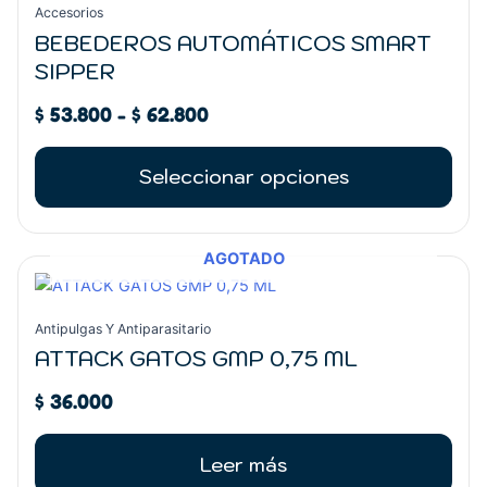
precios:
tiene
Accesorios
desde
múltiples
BEBEDEROS AUTOMÁTICOS SMART
$ 53.800
variantes.
SIPPER
hasta
Las
$ 62.800
opciones
$
53.800
-
$
62.800
se
pueden
Seleccionar opciones
elegir
en
la
AGOTADO
página
de
producto
Antipulgas Y Antiparasitario
ATTACK GATOS GMP 0,75 ML
$
36.000
Leer más