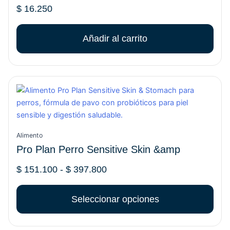
$
16.250
Añadir al carrito
Rango
Este
de
producto
precios:
tiene
desde
múltiples
$ 151.100
variantes.
Alimento
hasta
Las
Pro Plan Perro Sensitive Skin &amp
$ 397.800
opciones
se
$
151.100
-
$
397.800
pueden
elegir
Seleccionar opciones
en
la