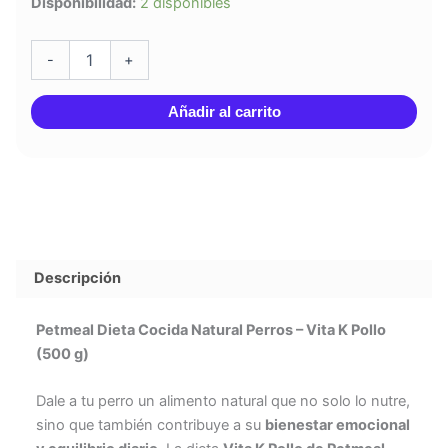
Disponibilidad:
2 disponibles
Dieta
Cocida
Natural
-
+
Perros
–
Añadir al carrito
Vita
K
Pollo
(500
g)
cantidad
Descripción
Petmeal Dieta Cocida Natural Perros – Vita K Pollo
(500 g)
Dale a tu perro un alimento natural que no solo lo nutre,
sino que también contribuye a su
bienestar emocional