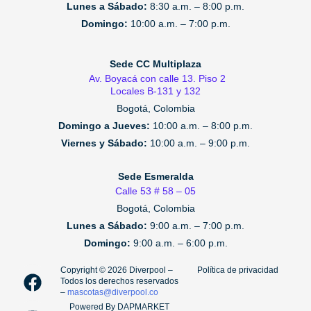
Lunes a Sábado:
8:30 a.m. – 8:00 p.m.
Domingo:
10:00 a.m. – 7:00 p.m.
Sede CC Multiplaza
Av. Boyacá con calle 13. Piso 2
Locales B-131 y 132
Bogotá, Colombia
Domingo a Jueves:
10:00 a.m. – 8:00 p.m.
Viernes y Sábado:
10:00 a.m. – 9:00 p.m.
Sede Esmeralda
Calle 53 # 58 – 05
Bogotá, Colombia
Lunes a Sábado:
9:00 a.m. – 7:00 p.m.
Domingo:
9:00 a.m. – 6:00 p.m.
F
I
T
Copyright ©️ 2026 Diverpool –
Política de privacidad
Todos los derechos reservados
a
n
i
–
mascotas@diverpool.co
c
s
k
Powered By DAPMARKET