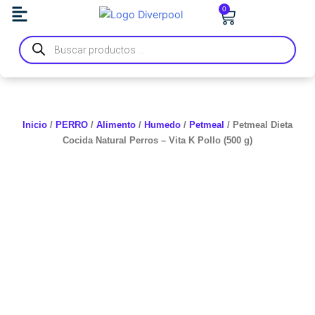
Ir
0
Carrito
al
Búsqueda
contenido
de
productos
Inicio
/
PERRO
/
Alimento
/
Humedo
/
Petmeal
/ Petmeal Dieta
Cocida Natural Perros – Vita K Pollo (500 g)