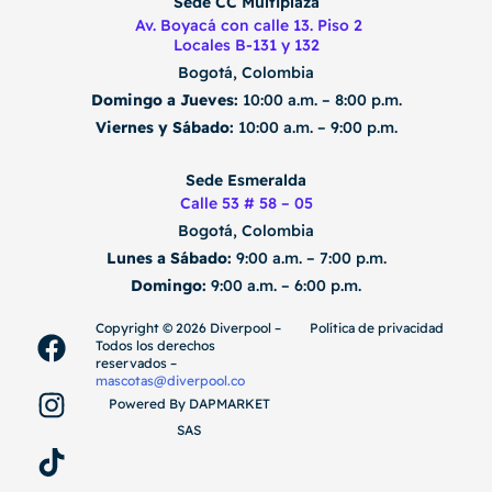
Sede CC Multiplaza
Av. Boyacá con calle 13. Piso 2
Locales B-131 y 132
Bogotá, Colombia
Domingo a Jueves:
10:00 a.m. – 8:00 p.m.
Viernes y Sábado:
10:00 a.m. – 9:00 p.m.
Sede Esmeralda
Calle 53 # 58 – 05
Bogotá, Colombia
Lunes a Sábado:
9:00 a.m. – 7:00 p.m.
Domingo:
9:00 a.m. – 6:00 p.m.
F
I
T
Copyright ©️ 2026 Diverpool –
Política de privacidad
Todos los derechos
a
n
i
reservados –
c
s
k
mascotas@diverpool.co
Powered By DAPMARKET
e
t
t
SAS
b
a
o
o
g
k