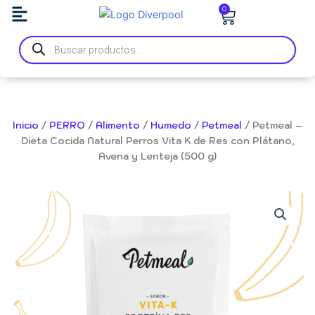
Ir
Carrito
0
al
Búsqueda
contenido
de
productos
Inicio
/
PERRO
/
Alimento
/
Humedo
/
Petmeal
/ Petmeal –
Dieta Cocida Natural Perros Vita K de Res con Plátano,
Avena y Lenteja (500 g)