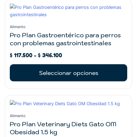
Rango
Este
de
producto
precios:
tiene
desde
múltiples
Alimento
$ 117.500
variantes.
Pro Plan Gastroentérico para perros
hasta
Las
con problemas gastrointestinales
$ 346.100
opciones
se
$
117.500
-
$
346.100
pueden
elegir
Seleccionar opciones
en
la
página
de
producto
Alimento
Pro Plan Veterinary Diets Gato OM
Obesidad 1.5 kg