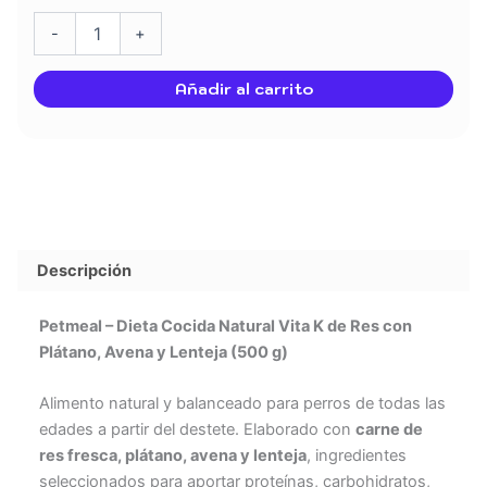
Dieta
Cocida
-
+
Natural
Perros
Añadir al carrito
Vita
K
de
Res
con
Plátano,
Avena
y
Descripción
Lenteja
(500
g)
Petmeal – Dieta Cocida Natural Vita K de Res con
cantidad
Plátano, Avena y Lenteja (500 g)
Alimento natural y balanceado para perros de todas las
edades a partir del destete. Elaborado con
carne de
res fresca, plátano, avena y lenteja
, ingredientes
seleccionados para aportar proteínas, carbohidratos,