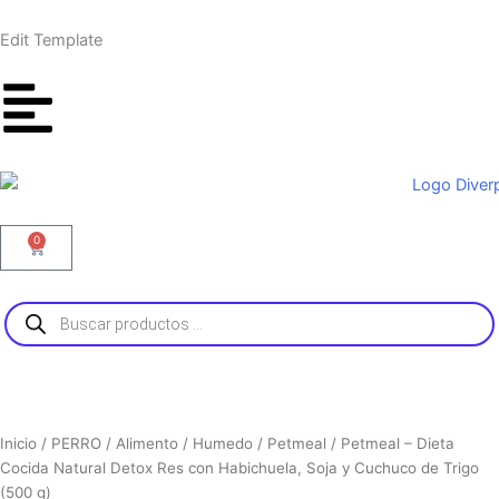
Ir
al
Edit Template
contenido
0
Carrito
Búsqueda
de
productos
Inicio
/
PERRO
/
Alimento
/
Humedo
/
Petmeal
/ Petmeal – Dieta
Cocida Natural Detox Res con Habichuela, Soja y Cuchuco de Trigo
(500 g)