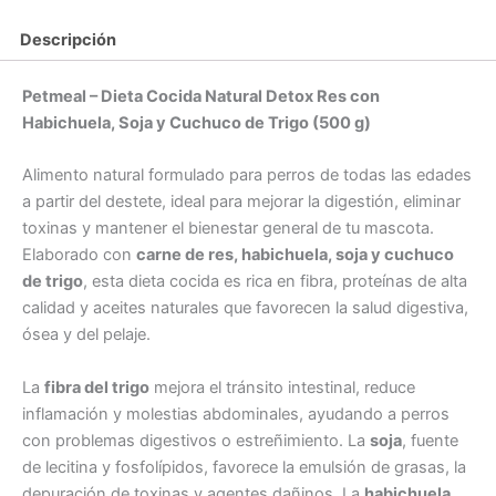
con
Habichuela,
Descripción
Soja
y
Petmeal – Dieta Cocida Natural Detox Res con
Cuchuco
de
Habichuela, Soja y Cuchuco de Trigo (500 g)
Trigo
(500
Alimento natural formulado para perros de todas las edades
g)
a partir del destete, ideal para mejorar la digestión, eliminar
cantidad
toxinas y mantener el bienestar general de tu mascota.
Elaborado con
carne de res, habichuela, soja y cuchuco
de trigo
, esta dieta cocida es rica en fibra, proteínas de alta
calidad y aceites naturales que favorecen la salud digestiva,
ósea y del pelaje.
La
fibra del trigo
mejora el tránsito intestinal, reduce
inflamación y molestias abdominales, ayudando a perros
con problemas digestivos o estreñimiento. La
soja
, fuente
de lecitina y fosfolípidos, favorece la emulsión de grasas, la
depuración de toxinas y agentes dañinos. La
habichuela