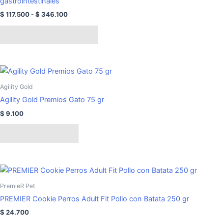
gastrointestinales
Las
$
117.500
-
$
346.100
opciones
se
Seleccionar opciones
pueden
elegir
en
la
Agility Gold
página
Agility Gold Premios Gato 75 gr
de
producto
$
9.100
Añadir al carrito
PremieR Pet
PREMIER Cookie Perros Adult Fit Pollo con Batata 250 gr
$
24.700