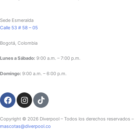
Sede Esmeralda
Calle 53 # 58 – 05
Bogotá, Colombia
Lunes a Sábado:
9:00 a.m. – 7:00 p.m.
Domingo:
9:00 a.m. – 6:00 p.m.
F
I
T
a
n
i
c
s
k
e
t
t
Copyright ©️ 2026 Diverpool – Todos los derechos reservados –
b
a
o
mascotas@diverpool.co
o
g
k