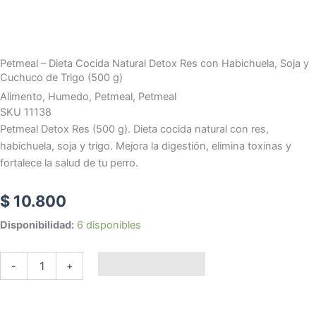
Petmeal – Dieta Cocida Natural Detox Res con Habichuela, Soja y
Cuchuco de Trigo (500 g)
Alimento
,
Humedo
,
Petmeal
,
Petmeal
SKU 11138
Petmeal Detox Res (500 g). Dieta cocida natural con res,
habichuela, soja y trigo. Mejora la digestión, elimina toxinas y
fortalece la salud de tu perro.
$
10.800
Petmeal
Disponibilidad:
6 disponibles
–
Dieta
Añadir al carrito
Cocida
-
+
Natural
Detox
Res