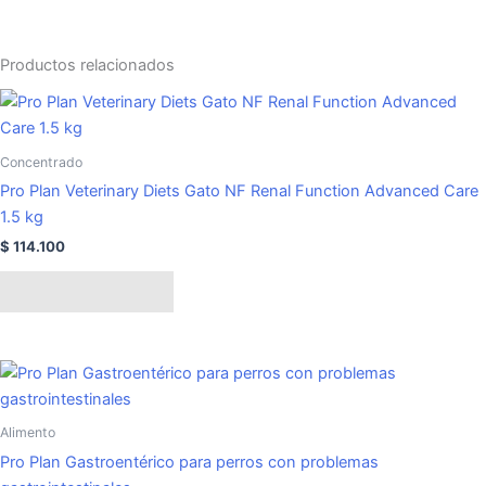
Productos relacionados
Concentrado
Pro Plan Veterinary Diets Gato NF Renal Function Advanced Care
1.5 kg
$
114.100
Añadir al carrito
Rango
Este
de
producto
precios:
tiene
desde
Alimento
$ 117.500
múltiples
hasta
Pro Plan Gastroentérico para perros con problemas
variantes.
$ 346.100