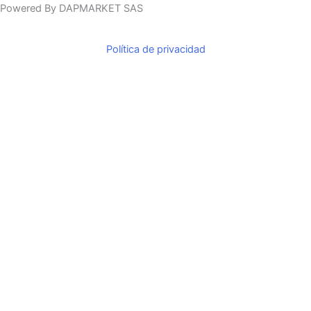
o
r
Powered By DAPMARKET SAS
k
a
m
Política de privacidad