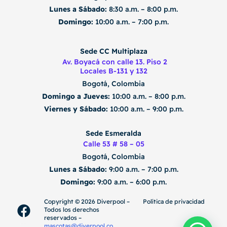
Lunes a Sábado:
8:30 a.m. – 8:00 p.m.
Domingo:
10:00 a.m. – 7:00 p.m.
Sede CC Multiplaza
Av. Boyacá con calle 13. Piso 2
Locales B-131 y 132
Bogotá, Colombia
Domingo a Jueves:
10:00 a.m. – 8:00 p.m.
Viernes y Sábado:
10:00 a.m. – 9:00 p.m.
Sede Esmeralda
Calle 53 # 58 – 05
Bogotá, Colombia
Lunes a Sábado:
9:00 a.m. – 7:00 p.m.
Domingo:
9:00 a.m. – 6:00 p.m.
F
I
T
Copyright ©️ 2026 Diverpool –
Política de privacidad
Todos los derechos
a
n
i
reservados –
mascotas@diverpool.co