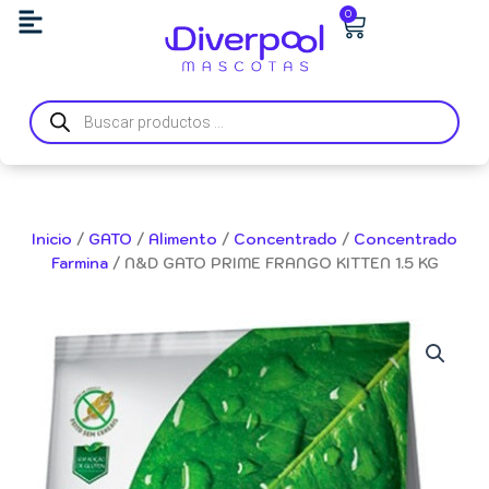
Ir
Carrito
0
al
contenido
Búsqueda
de
productos
Inicio
/
GATO
/
Alimento
/
Concentrado
/
Concentrado
Farmina
/ N&D GATO PRIME FRANGO KITTEN 1.5 KG