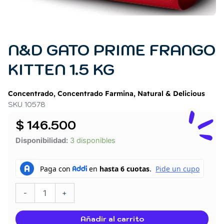
N&D GATO PRIME FRANGO
KITTEN 1.5 KG
Concentrado
,
Concentrado Farmina
,
Natural & Delicious
SKU 10578
$
146.500
N&D
Disponibilidad:
3 disponibles
GATO
PRIME
FRANGO
KITTEN
1.5
-
+
KG
cantidad
Añadir al carrito