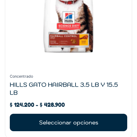
se
pueden
elegir
en
la
página
de
producto
Concentrado
HILLS GATO HAIRBALL 3.5 LB Y 15.5
LB
$
124.200
-
$
428.900
Seleccionar opciones