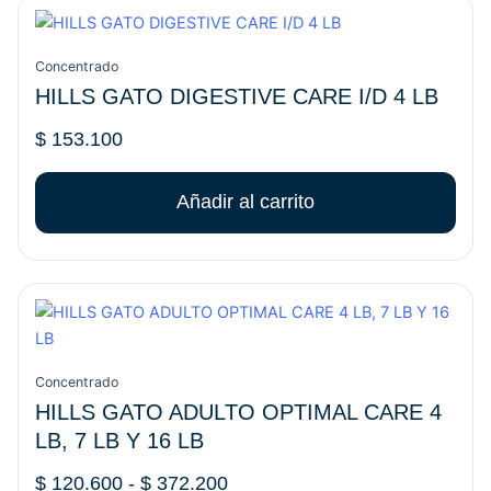
Concentrado
HILLS GATO DIGESTIVE CARE I/D 4 LB
$
153.100
Añadir al carrito
Rango
Este
de
producto
precios:
tiene
desde
múltiples
Concentrado
$ 120.600
variantes.
HILLS GATO ADULTO OPTIMAL CARE 4
hasta
Las
LB, 7 LB Y 16 LB
$ 372.200
opciones
se
$
120.600
-
$
372.200