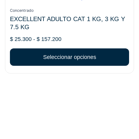
de
producto
precios:
tiene
Concentrado
desde
múltiples
EXCELLENT ADULTO CAT 1 KG, 3 KG Y
$ 25.300
variantes.
7.5 KG
hasta
Las
$ 157.200
opciones
$
25.300
-
$
157.200
se
pueden
Seleccionar opciones
elegir
en
la
página
de
producto