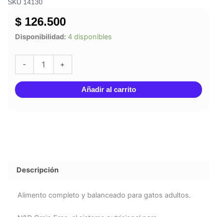
SKU 14130
$
126.500
N&D
Disponibilidad:
4 disponibles
GATO
PRIME
FRANGO
-
+
ADULTO
1.5
Añadir al carrito
KG
cantidad
Descripción
Alimento completo y balanceado para gatos adultos.