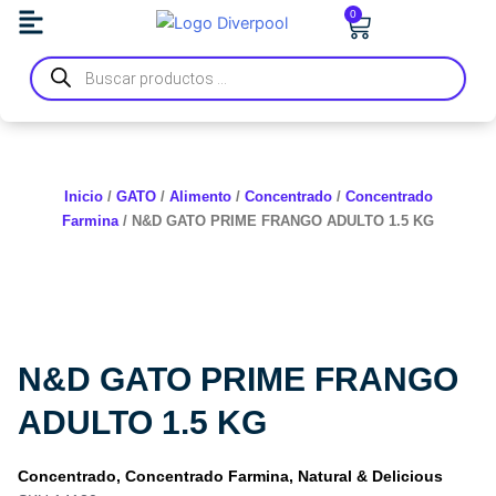
Ir
0
Carrito
al
Búsqueda
contenido
de
productos
Inicio
/
GATO
/
Alimento
/
Concentrado
/
Concentrado
Farmina
/ N&D GATO PRIME FRANGO ADULTO 1.5 KG
N&D GATO PRIME FRANGO
ADULTO 1.5 KG
Concentrado
,
Concentrado Farmina
,
Natural & Delicious