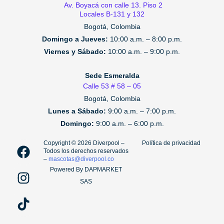
Av. Boyacá con calle 13. Piso 2
Locales B-131 y 132
Bogotá, Colombia
Domingo a Jueves:
10:00 a.m. – 8:00 p.m.
Viernes y Sábado:
10:00 a.m. – 9:00 p.m.
Sede Esmeralda
Calle 53 # 58 – 05
Bogotá, Colombia
Lunes a Sábado:
9:00 a.m. – 7:00 p.m.
Domingo:
9:00 a.m. – 6:00 p.m.
F
I
T
Copyright ©️ 2026 Diverpool –
Política de privacidad
Todos los derechos reservados
a
n
i
–
mascotas@diverpool.co
c
s
k
Powered By DAPMARKET
e
t
t
SAS
b
a
o
o
g
k
o
r