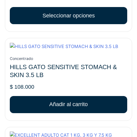
pueden
elegir
Seleccionar opciones
en
la
página
de
producto
Concentrado
HILLS GATO SENSITIVE STOMACH &
SKIN 3.5 LB
$
108.000
Añadir al carrito
Rango
Este