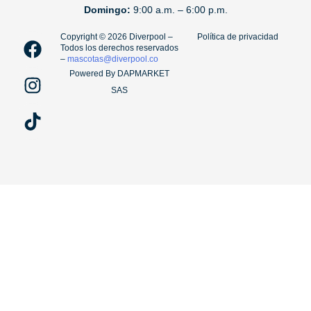
Domingo:
9:00 a.m. – 6:00 p.m.
F
I
T
Copyright ©️ 2026 Diverpool –
Política de privacidad
Todos los derechos reservados
a
n
i
–
mascotas@diverpool.co
c
s
k
Powered By DAPMARKET
e
t
t
SAS
b
a
o
o
g
k
o
r
k
a
m