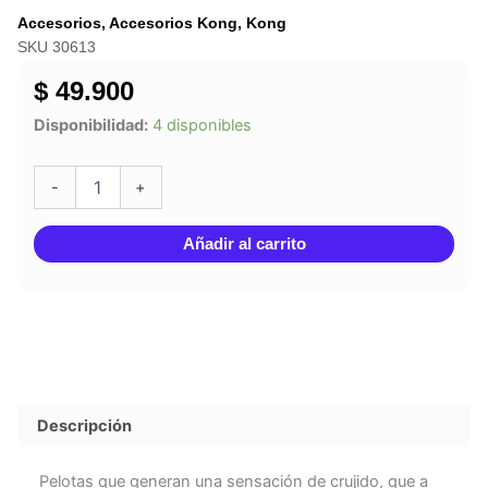
Accesorios
,
Accesorios Kong
,
Kong
SKU 30613
$
49.900
JUGUETE
Disponibilidad:
4 disponibles
KONG
PERRO
PELOTA
-
+
CRUNCHAIR
MEDIUM
Añadir al carrito
cantidad
Descripción
Pelotas que generan una sensación de crujido, que a