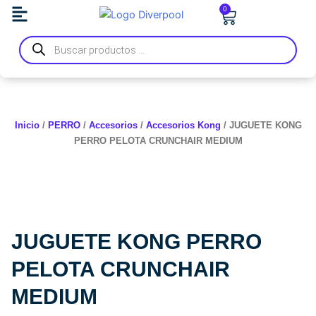
Ir
0
Carrito
al
Búsqueda
contenido
de
productos
Inicio
/
PERRO
/
Accesorios
/
Accesorios Kong
/ JUGUETE KONG
PERRO PELOTA CRUNCHAIR MEDIUM
JUGUETE KONG PERRO
PELOTA CRUNCHAIR
MEDIUM