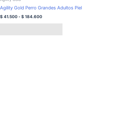
tiene
desde
Agility Gold Perro Grandes Adultos Piel
$ 41.500
múltiples
hasta
$
41.500
-
$
184.600
variantes.
$ 184.600
Las
Seleccionar opciones
opciones
se
pueden
elegir
en
la
página
de
producto