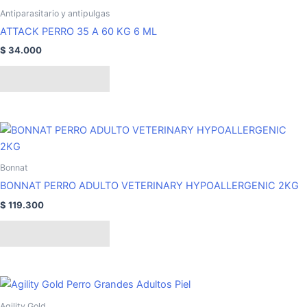
Antiparasitario y antipulgas
ATTACK PERRO 35 A 60 KG 6 ML
$
34.000
Añadir al carrito
Bonnat
BONNAT PERRO ADULTO VETERINARY HYPOALLERGENIC 2KG
$
119.300
Añadir al carrito
Rango
Este
de
producto
precios:
Agility Gold