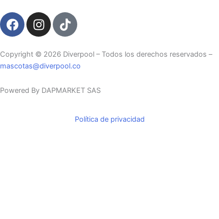
F
I
T
a
n
i
c
s
k
e
t
t
Copyright ©️ 2026 Diverpool – Todos los derechos reservados –
b
a
o
mascotas@diverpool.co
o
g
k
o
r
Powered By DAPMARKET SAS
k
a
m
Política de privacidad