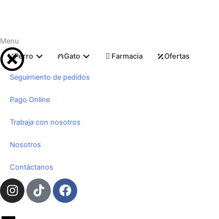
Ir
al
contenido
Menu
Abrir Perro
Abrir Gato
Perro
Gato
Farmacia
Ofertas
Seguimiento de pedidos
Pago Online
Trabaja con nosotros
Nosotros
Contáctanos
I
T
F
n
i
a
s
k
c