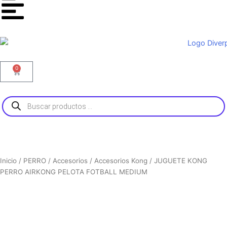
t
t
e
a
o
b
g
k
o
r
o
a
k
m
0
Carrito
Búsqueda
de
productos
Inicio
/
PERRO
/
Accesorios
/
Accesorios Kong
/ JUGUETE KONG
PERRO AIRKONG PELOTA FOTBALL MEDIUM