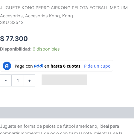
JUGUETE KONG PERRO AIRKONG PELOTA FOTBALL MEDIUM
Accesorios
,
Accesorios Kong
,
Kong
SKU 32542
$
77.300
JUGUETE
Disponibilidad:
6 disponibles
KONG
PERRO
AIRKONG
PELOTA
FOTBALL
Añadir al carrito
-
+
MEDIUM
cantidad
Descripción
Juguete en forma de pelota de fútbol americano, ideal para
compartir momentos de ocio con tu mascota, mientras se la