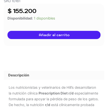
SKU 10181
$
155.200
HILLS
Disponibilidad:
1 disponibles
GATO
WEIGHT
LOSS
Añadir al carrito
R/D
4
LB
cantidad
Descripción
Los nutricionistas y veterinarios de Hill’s desarrollaron
la nutrición clínica
Prescription Diet
r/d
especialmente
formulada para apoyar la pérdida de peso de los gatos.
De hecho, la nutrición
r/d
está clínicamente probada