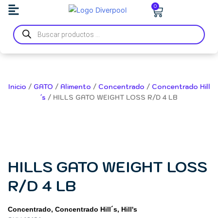
Ir
Carrito
0
al
Búsqueda
contenido
de
productos
Inicio
/
GATO
/
Alimento
/
Concentrado
/
Concentrado Hill
´s
/ HILLS GATO WEIGHT LOSS R/D 4 LB
HILLS GATO WEIGHT LOSS
R/D 4 LB
Concentrado
,
Concentrado Hill´s
,
Hill's