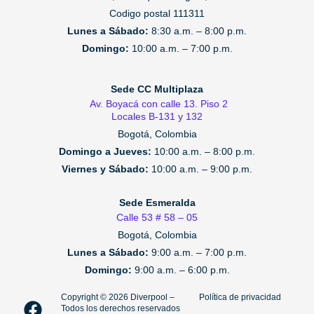
Codigo postal 111311
Lunes a Sábado:
8:30 a.m. – 8:00 p.m.
Domingo:
10:00 a.m. – 7:00 p.m.
Sede CC Multiplaza
Av. Boyacá con calle 13. Piso 2
Locales B-131 y 132
Bogotá, Colombia
Domingo a Jueves:
10:00 a.m. – 8:00 p.m.
Viernes y Sábado:
10:00 a.m. – 9:00 p.m.
Sede Esmeralda
Calle 53 # 58 – 05
Bogotá, Colombia
Lunes a Sábado:
9:00 a.m. – 7:00 p.m.
Domingo:
9:00 a.m. – 6:00 p.m.
F
I
T
Copyright ©️ 2026 Diverpool –
Política de privacidad
Todos los derechos reservados